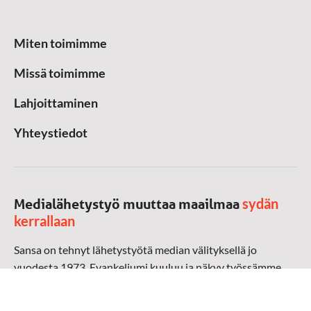
Miten toimimme
Missä toimimme
Lahjoittaminen
Yhteystiedot
sydän
Medialähetystyö muuttaa maailmaa
kerrallaan
Sansa on tehnyt lähetystyötä median välityksellä jo
vuodesta 1973. Evankeliumi kuuluu ja näkyy työssämme
radioaalloilla, televisiossa, verkossa ja sosiaalisessa
mediassa ympäri maailman. Kohtaamme ihmisen hänen