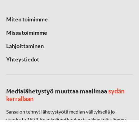
Miten toimimme
Missä toimimme
Lahjoittaminen
Yhteystiedot
sydän
Medialähetystyö muuttaa maailmaa
kerrallaan
Sansa on tehnyt lähetystyötä median välityksellä jo
vuodesta 1973. Evankeliumi kuuluu ja näkyy työssämme
radioaalloilla, televisiossa, verkossa ja sosiaalisessa
mediassa ympäri maailman. Kohtaamme ihmisen hänen