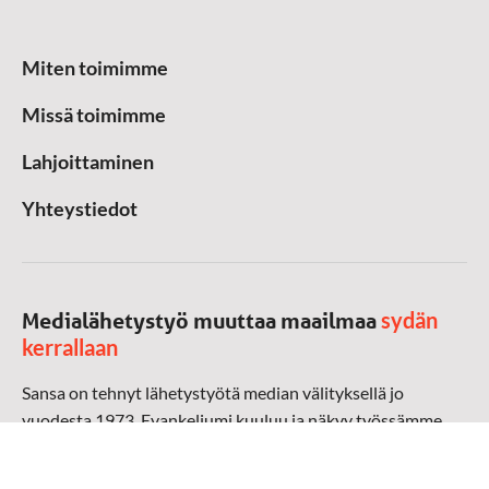
Miten toimimme
Missä toimimme
Lahjoittaminen
Yhteystiedot
sydän
Medialähetystyö muuttaa maailmaa
kerrallaan
Sansa on tehnyt lähetystyötä median välityksellä jo
vuodesta 1973. Evankeliumi kuuluu ja näkyy työssämme
radioaalloilla, televisiossa, verkossa ja sosiaalisessa
mediassa ympäri maailman. Kohtaamme ihmisen hänen