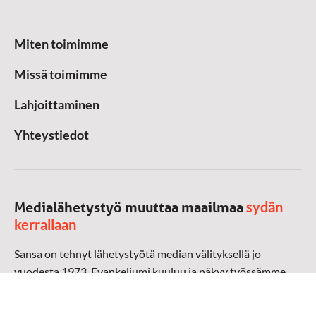
Miten toimimme
Missä toimimme
Lahjoittaminen
Yhteystiedot
sydän
Medialähetystyö muuttaa maailmaa
kerrallaan
Sansa on tehnyt lähetystyötä median välityksellä jo
vuodesta 1973. Evankeliumi kuuluu ja näkyy työssämme
radioaalloilla, televisiossa, verkossa ja sosiaalisessa
mediassa ympäri maailman. Kohtaamme ihmisen hänen