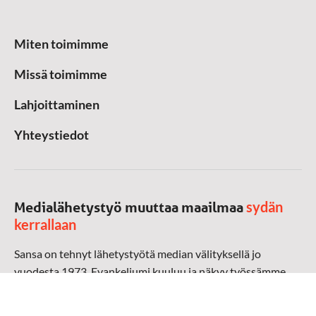
Miten toimimme
Missä toimimme
Lahjoittaminen
Yhteystiedot
sydän
Medialähetystyö muuttaa maailmaa
kerrallaan
Sansa on tehnyt lähetystyötä median välityksellä jo
vuodesta 1973. Evankeliumi kuuluu ja näkyy työssämme
radioaalloilla, televisiossa, verkossa ja sosiaalisessa
mediassa ympäri maailman. Kohtaamme ihmisen hänen