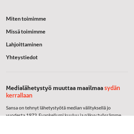
Miten toimimme
Missä toimimme
Lahjoittaminen
Yhteystiedot
sydän
Medialähetystyö muuttaa maailmaa
kerrallaan
Sansa on tehnyt lähetystyötä median välityksellä jo
vuodesta 1973. Evankeliumi kuuluu ja näkyy työssämme
radioaalloilla, televisiossa, verkossa ja sosiaalisessa
mediassa ympäri maailman. Kohtaamme ihmisen hänen