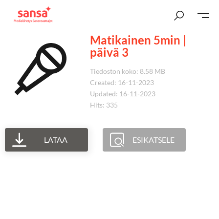
Matikainen 5min |
päivä 3
Tiedoston koko: 8.58 MB
Created: 16-11-2023
Updated: 16-11-2023
Hits: 335
LATAA
ESIKATSELE