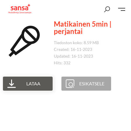
Matikainen 5min |
perjantai
Tiedoston koko: 8.59 MB
Created: 16-11-2023
Updated: 16-11-2023
Hits: 332
LATAA
ESIKATSELE