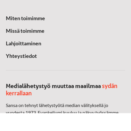
Miten toimimme
Missä toimimme
Lahjoittaminen
Yhteystiedot
sydän
Medialähetystyö muuttaa maailmaa
kerrallaan
Sansa on tehnyt lähetystyötä median välityksellä jo
vuodesta 1973. Evankeliumi kuuluu ja näkyy työssämme
radioaalloilla, televisiossa, verkossa ja sosiaalisessa
mediassa ympäri maailman. Kohtaamme ihmisen hänen