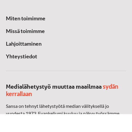
Miten toimimme
Missä toimimme
Lahjoittaminen
Yhteystiedot
sydän
Medialähetystyö muuttaa maailmaa
kerrallaan
Sansa on tehnyt lähetystyötä median välityksellä jo
vuodesta 1973. Evankeliumi kuuluu ja näkyy työssämme
radioaalloilla, televisiossa, verkossa ja sosiaalisessa
mediassa ympäri maailman. Kohtaamme ihmisen hänen