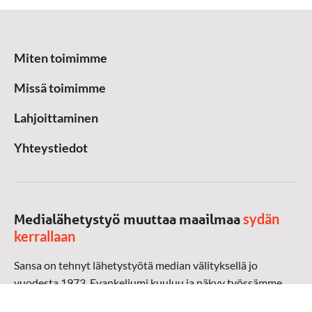
Miten toimimme
Missä toimimme
Lahjoittaminen
Yhteystiedot
sydän
Medialähetystyö muuttaa maailmaa
kerrallaan
Sansa on tehnyt lähetystyötä median välityksellä jo
vuodesta 1973. Evankeliumi kuuluu ja näkyy työssämme
radioaalloilla, televisiossa, verkossa ja sosiaalisessa