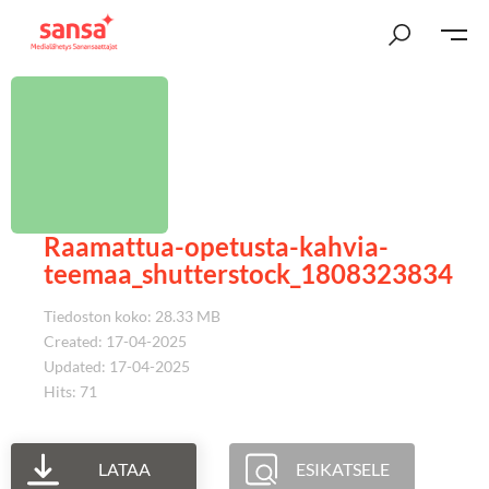
Raamattua-opetusta-kahvia-
teemaa_shutterstock_1808323834
Tiedoston koko: 28.33 MB
Created: 17-04-2025
Updated: 17-04-2025
Hits: 71
LATAA
ESIKATSELE