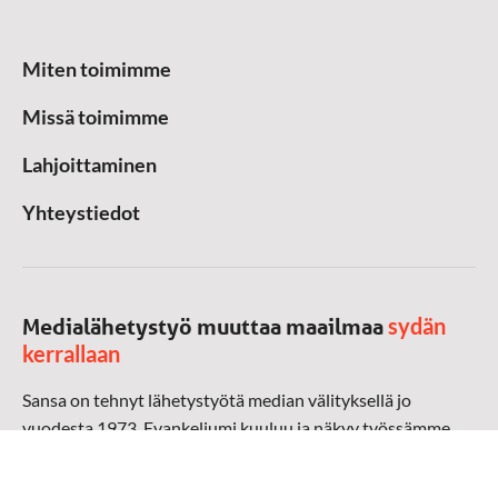
Miten toimimme
Missä toimimme
Lahjoittaminen
Yhteystiedot
sydän
Medialähetystyö muuttaa maailmaa
kerrallaan
Sansa on tehnyt lähetystyötä median välityksellä jo
vuodesta 1973. Evankeliumi kuuluu ja näkyy työssämme
radioaalloilla, televisiossa, verkossa ja sosiaalisessa
mediassa ympäri maailman. Kohtaamme ihmisen hänen