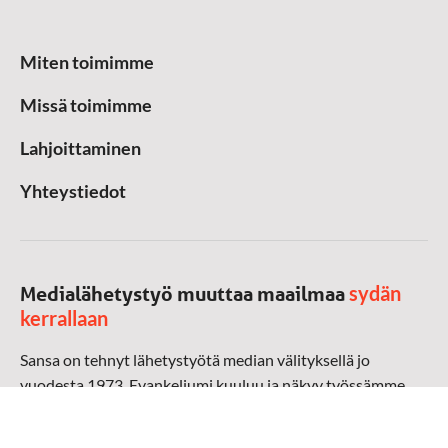
Miten toimimme
Missä toimimme
Lahjoittaminen
Yhteystiedot
sydän
Medialähetystyö muuttaa maailmaa
kerrallaan
Sansa on tehnyt lähetystyötä median välityksellä jo
vuodesta 1973. Evankeliumi kuuluu ja näkyy työssämme
radioaalloilla, televisiossa, verkossa ja sosiaalisessa
mediassa ympäri maailman. Kohtaamme ihmisen hänen