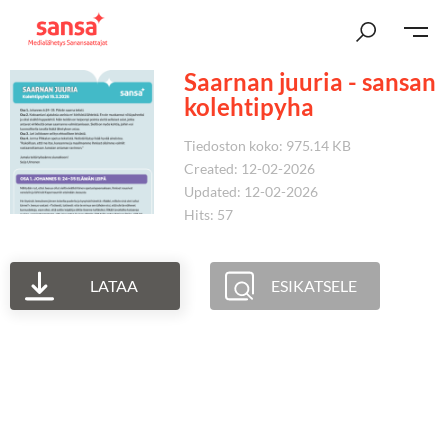
Saarnan juuria - sansan
kolehtipyha
Tiedoston koko: 975.14 KB
Created: 12-02-2026
Updated: 12-02-2026
Hits: 57
LATAA
ESIKATSELE