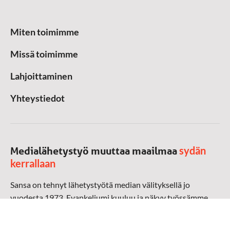
Miten toimimme
Missä toimimme
Lahjoittaminen
Yhteystiedot
sydän
Medialähetystyö muuttaa maailmaa
kerrallaan
Sansa on tehnyt lähetystyötä median välityksellä jo
vuodesta 1973. Evankeliumi kuuluu ja näkyy työssämme
radioaalloilla, televisiossa, verkossa ja sosiaalisessa
mediassa ympäri maailman. Kohtaamme ihmisen hänen