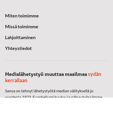
Miten toimimme
Missä toimimme
Lahjoittaminen
Yhteystiedot
sydän
Medialähetystyö muuttaa maailmaa
kerrallaan
Sansa on tehnyt lähetystyötä median välityksellä jo
vuodesta 1973. Evankeliumi kuuluu ja näkyy työssämme
radioaalloilla, televisiossa, verkossa ja sosiaalisessa
mediassa ympäri maailman. Kohtaamme ihmisen hänen