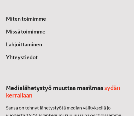
Miten toimimme
Missä toimimme
Lahjoittaminen
Yhteystiedot
sydän
Medialähetystyö muuttaa maailmaa
kerrallaan
Sansa on tehnyt lähetystyötä median välityksellä jo
vuodesta 1973. Evankeliumi kuuluu ja näkyy työssämme
radioaalloilla, televisiossa, verkossa ja sosiaalisessa
mediassa ympäri maailman. Kohtaamme ihmisen hänen