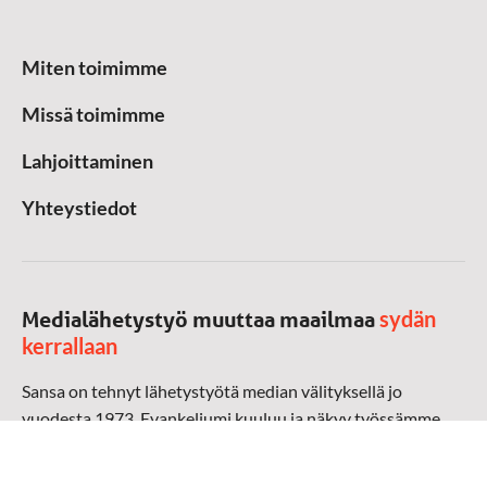
Miten toimimme
Missä toimimme
Lahjoittaminen
Yhteystiedot
sydän
Medialähetystyö muuttaa maailmaa
kerrallaan
Sansa on tehnyt lähetystyötä median välityksellä jo
vuodesta 1973. Evankeliumi kuuluu ja näkyy työssämme
radioaalloilla, televisiossa, verkossa ja sosiaalisessa
mediassa ympäri maailman. Kohtaamme ihmisen hänen