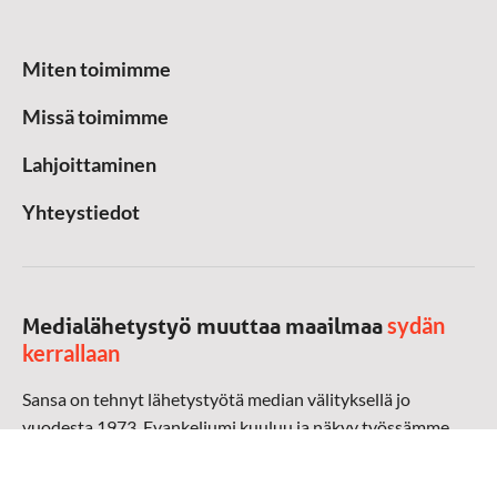
Miten toimimme
Missä toimimme
Lahjoittaminen
Yhteystiedot
sydän
Medialähetystyö muuttaa maailmaa
kerrallaan
Sansa on tehnyt lähetystyötä median välityksellä jo
vuodesta 1973. Evankeliumi kuuluu ja näkyy työssämme
radioaalloilla, televisiossa, verkossa ja sosiaalisessa
mediassa ympäri maailman. Kohtaamme ihmisen hänen