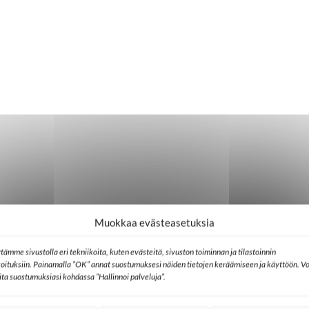
Muokkaa evästeasetuksia
tämme sivustolla eri tekniikoita, kuten evästeitä, sivuston toiminnan ja tilastoinnin
koituksiin. Painamalla ”OK” annat suostumuksesi näiden tietojen keräämiseen ja käyttöön. Vo
lita suostumuksiasi kohdassa ”Hallinnoi palveluja”.