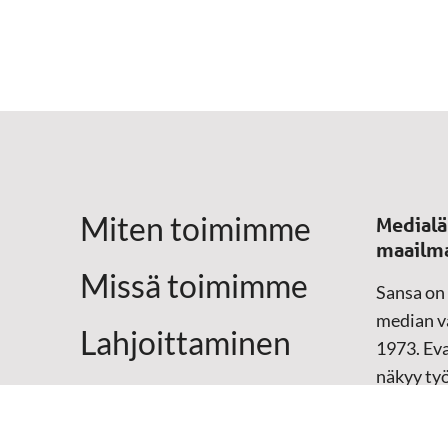
Miten toimimme
Medialä
maailm
Missä toimimme
Sansa on
median vä
Lahjoittaminen
1973. Eva
näkyy ty
Yhteystiedot
televisio
sosiaali