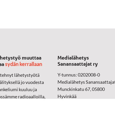
hetystyö muuttaa
Medialähetys
sydän kerrallaan
Sanansaattajat ry
aa
Y-tunnus: 0202008-0
 tehnyt lähetystyötä
Medialähetys Sanansaattajat
lityksellä jo vuodesta
Munckinkatu 67, 05800
nkeliumi kuuluu ja
Hyvinkää
össämme radioaalloilla,
ssa, verkossa ja
➔
Yhteydenottolomake
sessa mediassa ympäri