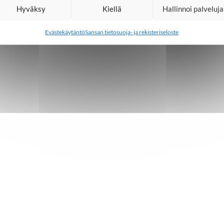
Hyväksy
Kiellä
Hallinnoi palveluja
Evästekäytäntö
Sansan tietosuoja- ja rekisteriseloste