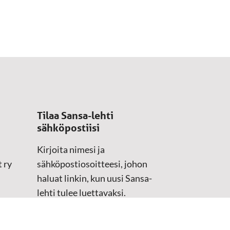
Tilaa Sansa-lehti
sähköpostiisi
Kirjoita nimesi ja
 ry
sähköpostiosoitteesi, johon
haluat linkin, kun uusi Sansa-
lehti tulee luettavaksi.
Tilaustiedot kirjataan
asiakasteristeriimme.