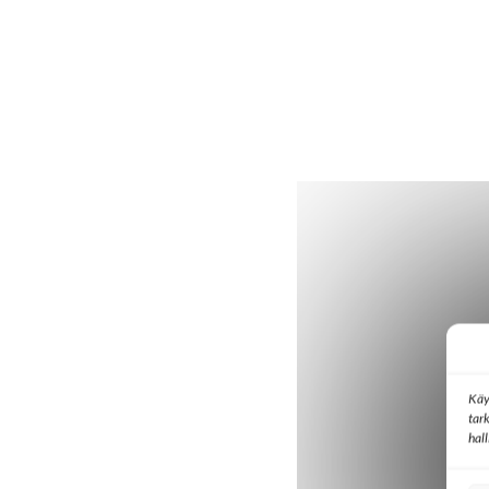
Käy
tar
hal