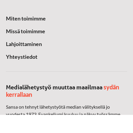
Miten toimimme
Missä toimimme
Lahjoittaminen
Yhteystiedot
sydän
Medialähetystyö muuttaa maailmaa
kerrallaan
Sansa on tehnyt lähetystyötä median välityksellä jo
vuodesta 1973. Evankeliumi kuuluu ja näkyy työssämme
radioaalloilla, televisiossa, verkossa ja sosiaalisessa
mediassa ympäri maailman. Kohtaamme ihmisen hänen