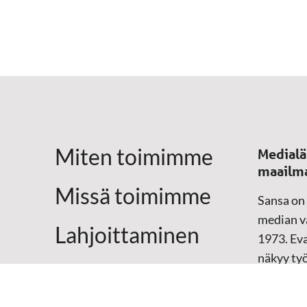
Miten toimimme
Medialä
maailm
Missä toimimme
Sansa on
median vä
Lahjoittaminen
1973. Eva
näkyy ty
Yhteystiedot
televisio
sosiaali