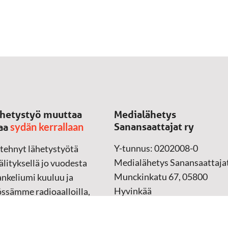
hetystyö muuttaa
Medialähetys
sydän kerrallaan
Sanansaattajat ry
aa
Y-tunnus: 0202008-0
 tehnyt lähetystyötä
Medialähetys Sanansaattajat
lityksellä jo vuodesta
Munckinkatu 67, 05800
nkeliumi kuuluu ja
Hyvinkää
össämme radioaalloilla,
ssa, verkossa ja
➔
Yhteydenottolomake
sessa mediassa ympäri