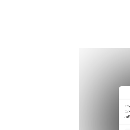
Käy
tar
hal