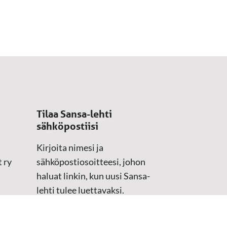
Tilaa Sansa-lehti
sähköpostiisi
Kirjoita nimesi ja
 ry
sähköpostiosoitteesi, johon
haluat linkin, kun uusi Sansa-
lehti tulee luettavaksi.
Tilaustiedot kirjataan
asiakasteristeriimme.