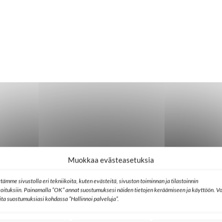
Muokkaa evästeasetuksia
tämme sivustolla eri tekniikoita, kuten evästeitä, sivuston toiminnan ja tilastoinnin
koituksiin. Painamalla ”OK” annat suostumuksesi näiden tietojen keräämiseen ja käyttöön. Vo
lita suostumuksiasi kohdassa ”Hallinnoi palveluja”.