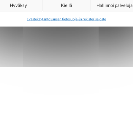
Hyväksy
Kiellä
Hallinnoi palveluja
Evästekäytäntö
Sansan tietosuoja- ja rekisteriseloste