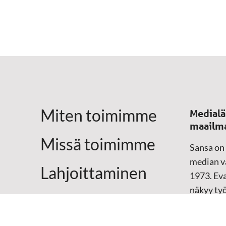
Miten toimimme
Medialä
maailm
Missä toimimme
Sansa on
median vä
Lahjoittaminen
1973. Eva
näkyy ty
Yhteystiedot
televisio
sosiaali