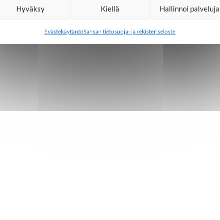
Hyväksy
Kiellä
Hallinnoi palveluja
Evästekäytäntö
Sansan tietosuoja- ja rekisteriseloste