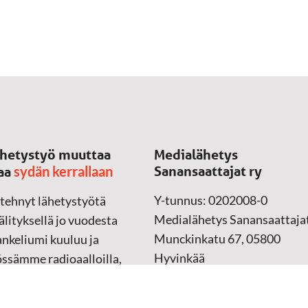
hetystyö muuttaa
Medialähetys
sydän kerrallaan
Sanansaattajat ry
aa
Y-tunnus: 0202008-0
 tehnyt lähetystyötä
Medialähetys Sanansaattajat
lityksellä jo vuodesta
Munckinkatu 67, 05800
nkeliumi kuuluu ja
Hyvinkää
össämme radioaalloilla,
ssa, verkossa ja
➔
Yhteydenottolomake
sessa mediassa ympäri