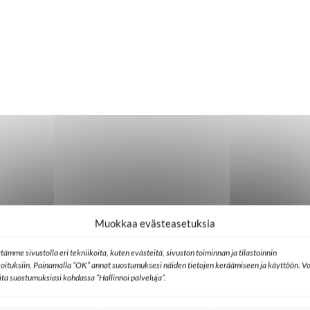
Muokkaa evästeasetuksia
tämme sivustolla eri tekniikoita, kuten evästeitä, sivuston toiminnan ja tilastoinnin
koituksiin. Painamalla ”OK” annat suostumuksesi näiden tietojen keräämiseen ja käyttöön. Vo
lita suostumuksiasi kohdassa ”Hallinnoi palveluja”.