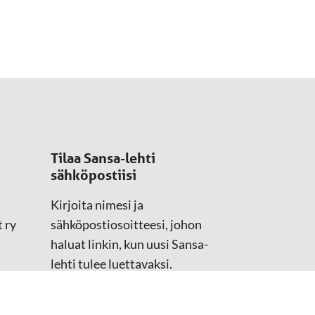
Tilaa Sansa-lehti
sähköpostiisi
Kirjoita nimesi ja
 ry
sähköpostiosoitteesi, johon
haluat linkin, kun uusi Sansa-
lehti tulee luettavaksi.
Tilaustiedot kirjataan
asiakasteristeriimme.