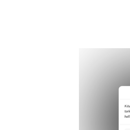
Käy
tar
hal