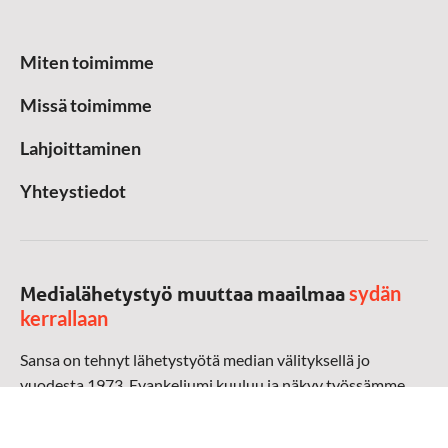
Miten toimimme
Missä toimimme
Lahjoittaminen
Yhteystiedot
sydän
Medialähetystyö muuttaa maailmaa
kerrallaan
Sansa on tehnyt lähetystyötä median välityksellä jo
vuodesta 1973. Evankeliumi kuuluu ja näkyy työssämme
radioaalloilla, televisiossa, verkossa ja sosiaalisessa
mediassa ympäri maailman. Kohtaamme ihmisen hänen