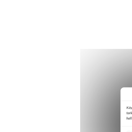
Käy
tar
hal