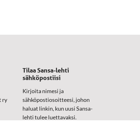
Tilaa Sansa-lehti
sähköpostiisi
Kirjoita nimesi ja
 ry
sähköpostiosoitteesi, johon
haluat linkin, kun uusi Sansa-
lehti tulee luettavaksi.
Tilaustiedot kirjataan
asiakasteristeriimme.