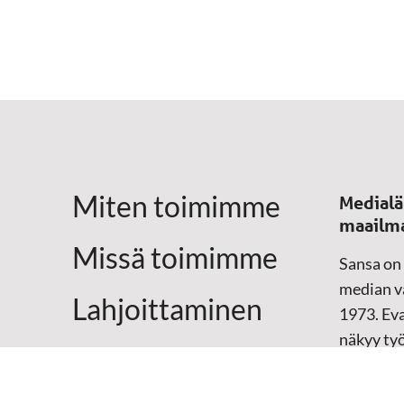
Miten toimimme
Medialä
maailm
Missä toimimme
Sansa on
median vä
Lahjoittaminen
1973. Eva
näkyy ty
Yhteystiedot
televisio
sosiaali