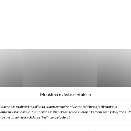
Muokkaa evästeasetuksia
tämme sivustolla eri tekniikoita, kuten evästeitä, sivuston toiminnan ja tilastoinnin
koituksiin. Painamalla ”OK” annat suostumuksesi näiden tietojen keräämiseen ja käyttöön. Vo
lita suostumuksiasi kohdassa ”Hallinnoi palveluja”.