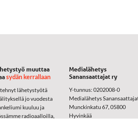
hetystyö muuttaa
Medialähetys
sydän kerrallaan
Sanansaattajat ry
aa
Y-tunnus: 0202008-0
 tehnyt lähetystyötä
Medialähetys Sanansaattajat
lityksellä jo vuodesta
Munckinkatu 67, 05800
nkeliumi kuuluu ja
Hyvinkää
össämme radioaalloilla,
ssa, verkossa ja
➔
Yhteydenottolomake
sessa mediassa ympäri