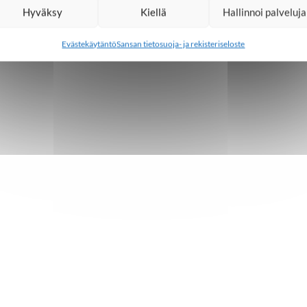
Hyväksy
Kiellä
Hallinnoi palveluja
Evästekäytäntö
Sansan tietosuoja- ja rekisteriseloste