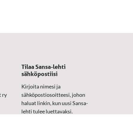
Tilaa Sansa-lehti
sähköpostiisi
Kirjoita nimesi ja
 ry
sähköpostiosoitteesi, johon
haluat linkin, kun uusi Sansa-
lehti tulee luettavaksi.
Tilaustiedot kirjataan
asiakasteristeriimme.