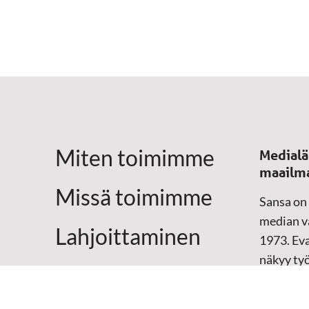
Miten toimimme
Medialä
maailm
Missä toimimme
Sansa on
median vä
Lahjoittaminen
1973. Eva
näkyy ty
Yhteystiedot
televisio
sosiaali