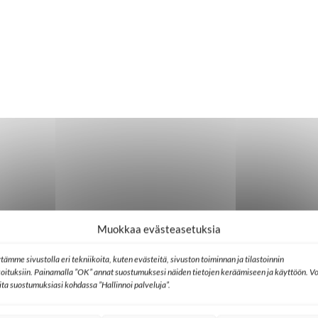
Muokkaa evästeasetuksia
tämme sivustolla eri tekniikoita, kuten evästeitä, sivuston toiminnan ja tilastoinnin
koituksiin. Painamalla ”OK” annat suostumuksesi näiden tietojen keräämiseen ja käyttöön. Vo
lita suostumuksiasi kohdassa ”Hallinnoi palveluja”.