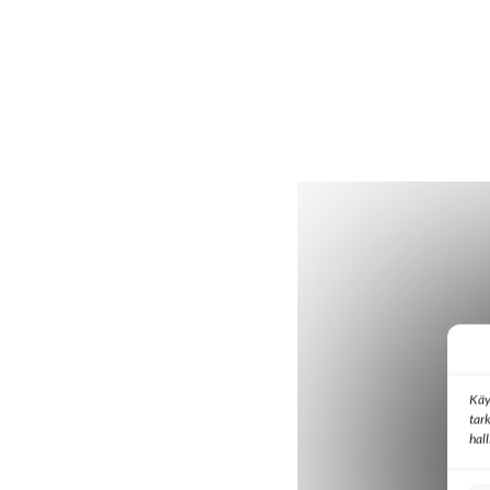
Käy
tar
hal