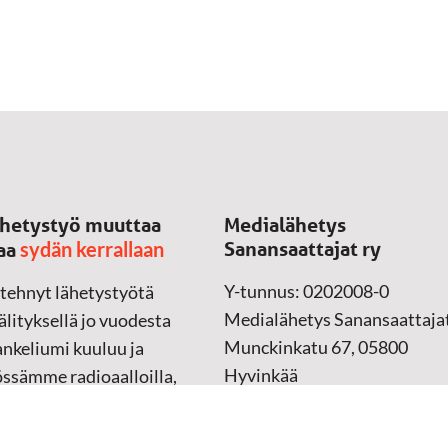
hetystyö muuttaa
Medialähetys
sydän kerrallaan
Sanansaattajat ry
aa
Y-tunnus: 0202008-0
 tehnyt lähetystyötä
Medialähetys Sanansaattajat
lityksellä jo vuodesta
Munckinkatu 67, 05800
nkeliumi kuuluu ja
Hyvinkää
össämme radioaalloilla,
ssa, verkossa ja
➔
Yhteydenottolomake
sessa mediassa ympäri