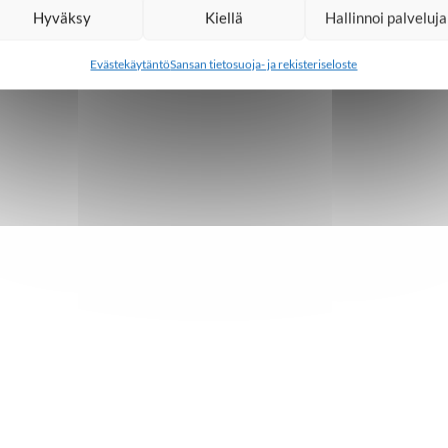
Hyväksy
Kiellä
Hallinnoi palveluja
Evästekäytäntö
Sansan tietosuoja- ja rekisteriseloste