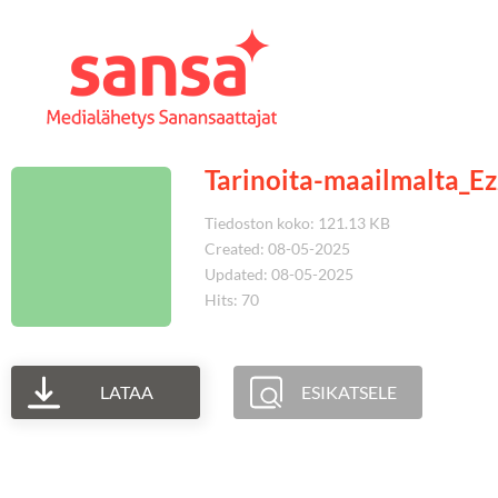
Tarinoita-maailmalta_Ez
Tiedoston koko: 121.13 KB
Created: 08-05-2025
Updated: 08-05-2025
Hits: 70
LATAA
ESIKATSELE