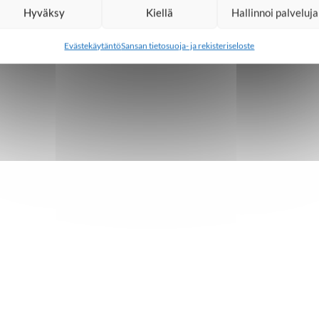
Hyväksy
Kiellä
Hallinnoi palveluja
Evästekäytäntö
Sansan tietosuoja- ja rekisteriseloste