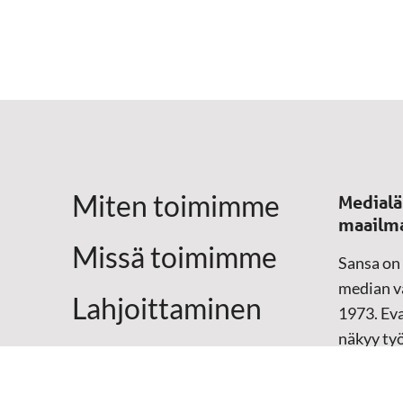
Miten toimimme
Medialä
maailm
Missä toimimme
Sansa on
median vä
Lahjoittaminen
1973. Eva
näkyy ty
Yhteystiedot
televisio
sosiaali