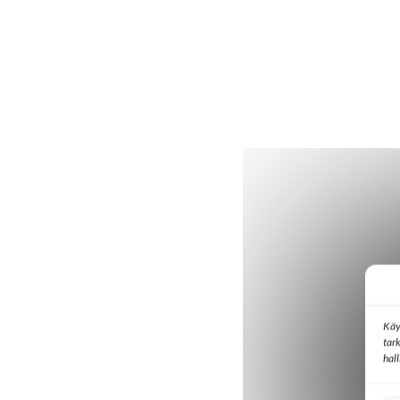
Käy
tar
hal