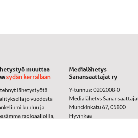
hetystyö muuttaa
Medialähetys
sydän kerrallaan
Sanansaattajat ry
aa
Y-tunnus: 0202008-0
 tehnyt lähetystyötä
Medialähetys Sanansaattajat
lityksellä jo vuodesta
Munckinkatu 67, 05800
nkeliumi kuuluu ja
Hyvinkää
össämme radioaalloilla,
ssa, verkossa ja
➔
Yhteydenottolomake
sessa mediassa ympäri