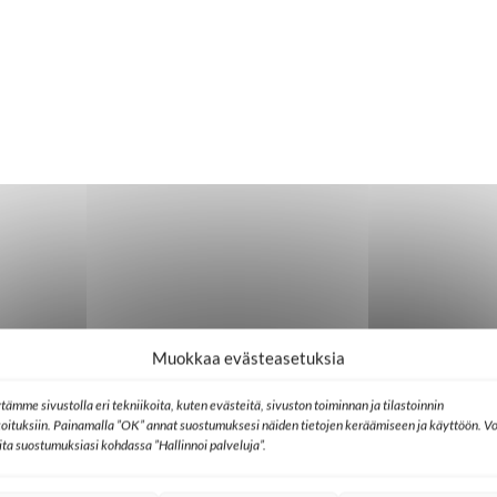
Muokkaa evästeasetuksia
tämme sivustolla eri tekniikoita, kuten evästeitä, sivuston toiminnan ja tilastoinnin
koituksiin. Painamalla ”OK” annat suostumuksesi näiden tietojen keräämiseen ja käyttöön. Vo
lita suostumuksiasi kohdassa ”Hallinnoi palveluja”.