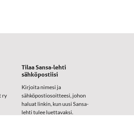
Tilaa Sansa-lehti
sähköpostiisi
Kirjoita nimesi ja
 ry
sähköpostiosoitteesi, johon
haluat linkin, kun uusi Sansa-
lehti tulee luettavaksi.
Tilaustiedot kirjataan
asiakasteristeriimme.