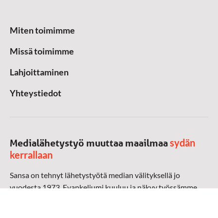
Miten toimimme
Missä toimimme
Lahjoittaminen
Yhteystiedot
sydän
Medialähetystyö muuttaa maailmaa
kerrallaan
Sansa on tehnyt lähetystyötä median välityksellä jo
vuodesta 1973. Evankeliumi kuuluu ja näkyy työssämme
radioaalloilla, televisiossa, verkossa ja sosiaalisessa
mediassa ympäri maailman. Kohtaamme ihmisen hänen