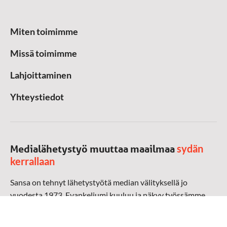
Miten toimimme
Missä toimimme
Lahjoittaminen
Yhteystiedot
sydän
Medialähetystyö muuttaa maailmaa
kerrallaan
Sansa on tehnyt lähetystyötä median välityksellä jo
vuodesta 1973. Evankeliumi kuuluu ja näkyy työssämme
radioaalloilla, televisiossa, verkossa ja sosiaalisessa
mediassa ympäri maailman. Kohtaamme ihmisen hänen