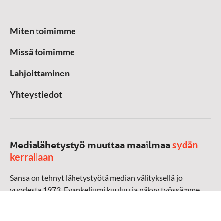
Miten toimimme
Missä toimimme
Lahjoittaminen
Yhteystiedot
sydän
Medialähetystyö muuttaa maailmaa
kerrallaan
Sansa on tehnyt lähetystyötä median välityksellä jo
vuodesta 1973. Evankeliumi kuuluu ja näkyy työssämme
radioaalloilla, televisiossa, verkossa ja sosiaalisessa
mediassa ympäri maailman. Kohtaamme ihmisen hänen