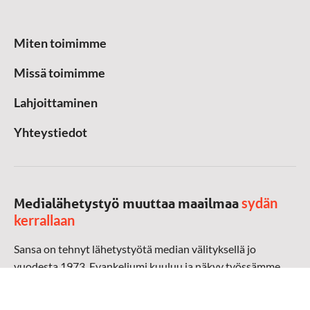
Miten toimimme
Missä toimimme
Lahjoittaminen
Yhteystiedot
sydän
Medialähetystyö muuttaa maailmaa
kerrallaan
Sansa on tehnyt lähetystyötä median välityksellä jo
vuodesta 1973. Evankeliumi kuuluu ja näkyy työssämme
radioaalloilla, televisiossa, verkossa ja sosiaalisessa
mediassa ympäri maailman. Kohtaamme ihmisen hänen