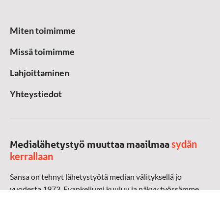
Miten toimimme
Missä toimimme
Lahjoittaminen
Yhteystiedot
sydän
Medialähetystyö muuttaa maailmaa
kerrallaan
Sansa on tehnyt lähetystyötä median välityksellä jo
vuodesta 1973. Evankeliumi kuuluu ja näkyy työssämme
radioaalloilla, televisiossa, verkossa ja sosiaalisessa
mediassa ympäri maailman. Kohtaamme ihmisen hänen