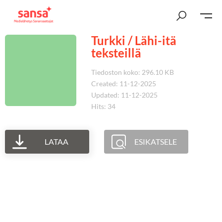
Turkki / Lähi-itä
teksteillä
Tiedoston koko: 296.10 KB
Created: 11-12-2025
Updated: 11-12-2025
Hits: 34
LATAA
ESIKATSELE