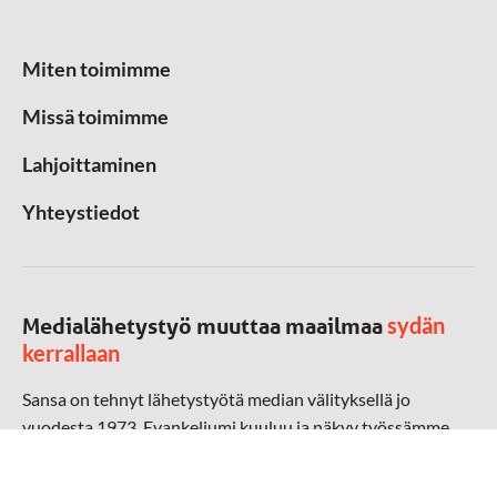
Miten toimimme
Missä toimimme
Lahjoittaminen
Yhteystiedot
sydän
Medialähetystyö muuttaa maailmaa
kerrallaan
Sansa on tehnyt lähetystyötä median välityksellä jo
vuodesta 1973. Evankeliumi kuuluu ja näkyy työssämme
radioaalloilla, televisiossa, verkossa ja sosiaalisessa
mediassa ympäri maailman. Kohtaamme ihmisen hänen