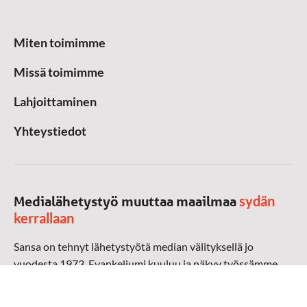
Miten toimimme
Missä toimimme
Lahjoittaminen
Yhteystiedot
sydän
Medialähetystyö muuttaa maailmaa
kerrallaan
Sansa on tehnyt lähetystyötä median välityksellä jo
vuodesta 1973. Evankeliumi kuuluu ja näkyy työssämme
radioaalloilla, televisiossa, verkossa ja sosiaalisessa
mediassa ympäri maailman. Kohtaamme ihmisen hänen