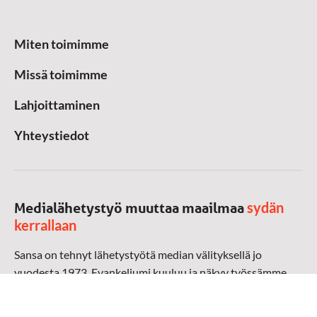
Miten toimimme
Missä toimimme
Lahjoittaminen
Yhteystiedot
sydän
Medialähetystyö muuttaa maailmaa
kerrallaan
Sansa on tehnyt lähetystyötä median välityksellä jo
vuodesta 1973. Evankeliumi kuuluu ja näkyy työssämme
radioaalloilla, televisiossa, verkossa ja sosiaalisessa
mediassa ympäri maailman. Kohtaamme ihmisen hänen