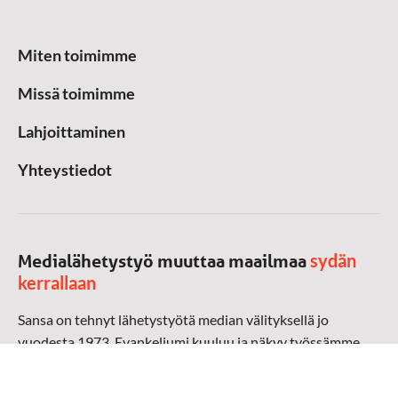
Miten toimimme
Missä toimimme
Lahjoittaminen
Yhteystiedot
sydän
Medialähetystyö muuttaa maailmaa
kerrallaan
Sansa on tehnyt lähetystyötä median välityksellä jo
vuodesta 1973. Evankeliumi kuuluu ja näkyy työssämme
radioaalloilla, televisiossa, verkossa ja sosiaalisessa
mediassa ympäri maailman. Kohtaamme ihmisen hänen