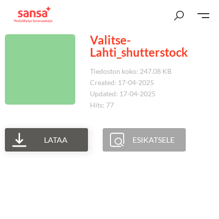
Valitse-
Lahti_shutterstock
Tiedoston koko: 247.08 KB
Created: 17-04-2025
Updated: 17-04-2025
Hits: 77
LATAA
ESIKATSELE