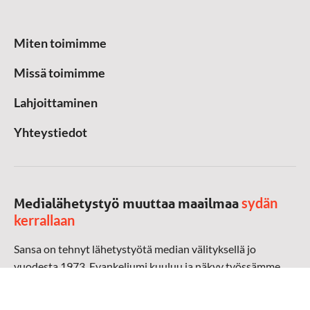
Miten toimimme
Missä toimimme
Lahjoittaminen
Yhteystiedot
sydän
Medialähetystyö muuttaa maailmaa
kerrallaan
Sansa on tehnyt lähetystyötä median välityksellä jo
vuodesta 1973. Evankeliumi kuuluu ja näkyy työssämme
radioaalloilla, televisiossa, verkossa ja sosiaalisessa
mediassa ympäri maailman. Kohtaamme ihmisen hänen