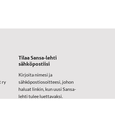
Tilaa Sansa-lehti
sähköpostiisi
Kirjoita nimesi ja
 ry
sähköpostiosoitteesi, johon
haluat linkin, kun uusi Sansa-
lehti tulee luettavaksi.
Tilaustiedot kirjataan
asiakasteristeriimme.