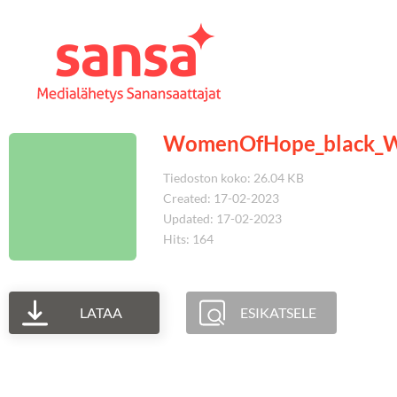
WomenOfHope_black_
Tiedoston koko: 26.04 KB
Created: 17-02-2023
Updated: 17-02-2023
Hits: 164
LATAA
ESIKATSELE