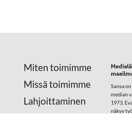
Miten toimimme
Medialä
maailm
Missä toimimme
Sansa on
median vä
Lahjoittaminen
1973. Eva
näkyy ty
Yhteystiedot
televisio
sosiaali