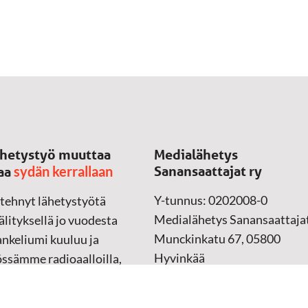
hetystyö muuttaa
Medialähetys
sydän kerrallaan
Sanansaattajat ry
aa
Y-tunnus: 0202008-0
 tehnyt lähetystyötä
Medialähetys Sanansaattajat
lityksellä jo vuodesta
Munckinkatu 67, 05800
nkeliumi kuuluu ja
Hyvinkää
össämme radioaalloilla,
ssa, verkossa ja
➔
Yhteydenottolomake
sessa mediassa ympäri