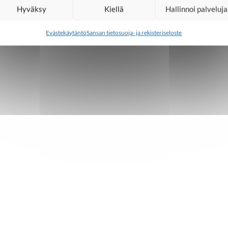
Hyväksy
Kiellä
Hallinnoi palveluja
Evästekäytäntö
Sansan tietosuoja- ja rekisteriseloste