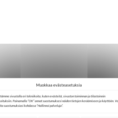
Muokkaa evästeasetuksia
tämme sivustolla eri tekniikoita, kuten evästeitä, sivuston toiminnan ja tilastoinnin
koituksiin. Painamalla ”OK” annat suostumuksesi näiden tietojen keräämiseen ja käyttöön. Vo
lita suostumuksiasi kohdassa ”Hallinnoi palveluja”.