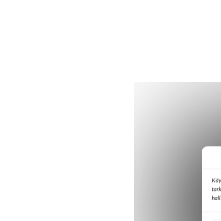
Käy
tar
hal