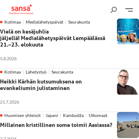
Kotimaa
Medialähetyspäivät
Seurakunta
Vielä on kesäjuhlia
jäljellä! Medialähetyspäivät Lempäälässä
21.–23. elokuuta
5.8.2026
Kotimaa
Lähetystyö
Seurakunta
Heikki Kärhän kutsumuksena on
evankeliumin julistaminen
21.7.2026
Huomisen yhteisöt
Japani
Kambodža
Ulkomaat
Millainen kristillinen some toimii Aasiassa?
7.7.2026