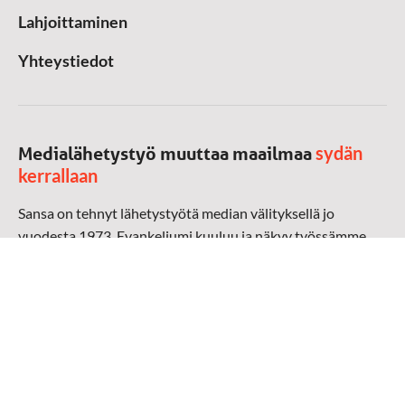
Lahjoittaminen
Yhteystiedot
sydän
Medialähetystyö muuttaa maailmaa
kerrallaan
Sansa on tehnyt lähetystyötä median välityksellä jo
vuodesta 1973. Evankeliumi kuuluu ja näkyy työssämme
radioaalloilla, televisiossa, verkossa ja sosiaalisessa
mediassa ympäri maailman. Kohtaamme ihmisen hänen
omalla kielellään, aidosti arjen keskellä.
Mediapankki
➔
Sansan materiaali