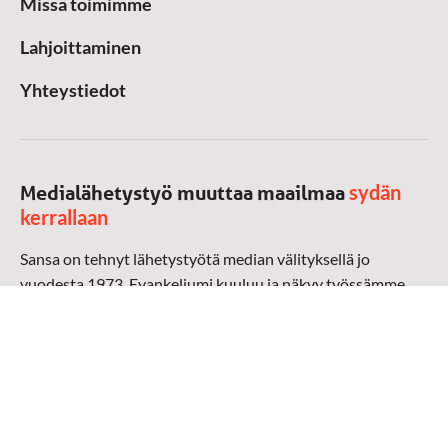
Missä toimimme
Lahjoittaminen
Yhteystiedot
sydän
Medialähetystyö muuttaa maailmaa
kerrallaan
Sansa on tehnyt lähetystyötä median välityksellä jo
vuodesta 1973. Evankeliumi kuuluu ja näkyy työssämme
radioaalloilla, televisiossa, verkossa ja sosiaalisessa
mediassa ympäri maailman. Kohtaamme ihmisen hänen
omalla kielellään, aidosti arjen keskellä.
Mediapankki