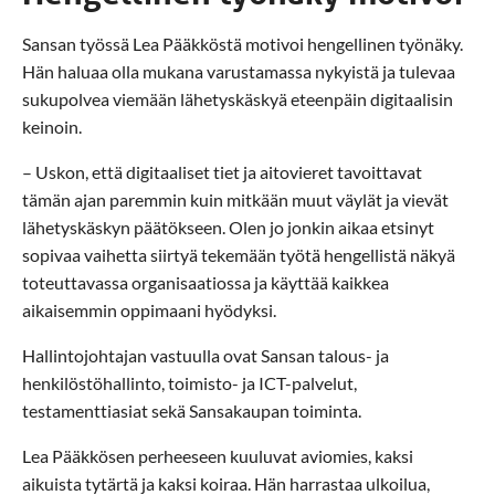
Sansan työssä Lea Pääkköstä motivoi hengellinen työnäky.
Hän haluaa olla mukana varustamassa nykyistä ja tulevaa
sukupolvea viemään lähetyskäskyä eteenpäin digitaalisin
keinoin.
– Uskon, että digitaaliset tiet ja aitovieret tavoittavat
tämän ajan paremmin kuin mitkään muut väylät ja vievät
lähetyskäskyn päätökseen. Olen jo jonkin aikaa etsinyt
sopivaa vaihetta siirtyä tekemään työtä hengellistä näkyä
toteuttavassa organisaatiossa ja käyttää kaikkea
aikaisemmin oppimaani hyödyksi.
Hallintojohtajan vastuulla ovat Sansan talous- ja
henkilöstöhallinto, toimisto- ja ICT-palvelut,
testamenttiasiat sekä Sansakaupan toiminta.
Lea Pääkkösen perheeseen kuuluvat aviomies, kaksi
aikuista tytärtä ja kaksi koiraa. Hän harrastaa ulkoilua,