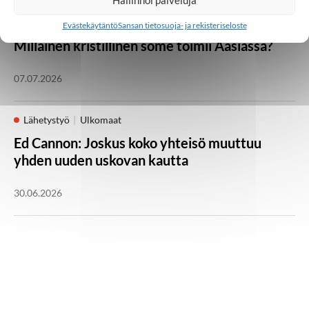
Huomisen yhteisöt
Japani
Kambodža
Ulkomaat
Evästekäytäntö
Sansan tietosuoja- ja rekisteriseloste
Millainen kristillinen some toimii Aasiassa?
07.07.2026
Lähetystyö
Ulkomaat
Ed Cannon: Joskus koko yhteisö muuttuu
yhden uuden uskovan kautta
30.06.2026