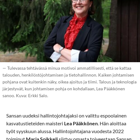
— Tulevassa tehtävässä minua motivoi ammatillisesti, että se kattaa
talouden, henkilöstöjohtamisen ja tietohallinnon. Kaiken johtamisen
pohjana ovat kuitenkin näky, oikea ajoitus ja tiimi. Talous ja teknologia
järjestyvät, kun johtamisen pohja on kohdallaan, Lea Pääkkönen
sanoo. Kuva: Erkki Salo.
Sansan uudeksi hallintojohtajaksi on valittu espoolainen
kasvatustieteiden maisteri
Lea Pääkkönen
. Hän aloittaa
työt syyskuun alussa. Hallintojohtajana vuodesta 2022
toiminut
Marja Soikkeli
siirtyy omasta toiveestaan Sansan