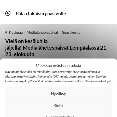
Palaa takaisin pääsivulle
Kotimaa
Medialähetyspäivät
Seurakunta
Vielä on kesäjuhlia
jäljellä! Medialähetyspäivät Lempäälässä 21.–
23. elokuuta
Muokkaa evästeasetuksia
05.08.2026
Käytämme sivustolla eri tekniikoita, kuten evästeitä, sivuston toiminnan ja
tilastoinnin tarkoituksiin. Painamalla ”OK” annat suostumuksesi näiden tietojen
keräämiseen ja käyttöön. Voit hallita suostumuksiasi kohdassa ”Hallinnoi palveluja”.
Kotimaa
Lähetystyö
Seurakunta
Heikki Kärhän kutsumuksena on evankeliumin
Hyväksy
julistaminen
Kiellä
21.07.2026
Hallinnoi palveluja