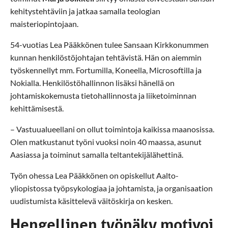
kehitystehtäviin ja jatkaa samalla teologian
maisteriopintojaan.
54-vuotias Lea Pääkkönen tulee Sansaan Kirkkonummen
kunnan henkilöstöjohtajan tehtävistä. Hän on aiemmin
työskennellyt mm. Fortumilla, Koneella, Microsoftilla ja
Nokialla. Henkilöstöhallinnon lisäksi hänellä on
johtamiskokemusta tietohallinnosta ja liiketoiminnan
kehittämisestä.
– Vastuualueellani on ollut toimintoja kaikissa maanosissa.
Olen matkustanut työni vuoksi noin 40 maassa, asunut
Aasiassa ja toiminut samalla teltantekijälähettinä.
Työn ohessa Lea Pääkkönen on opiskellut Aalto-
yliopistossa työpsykologiaa ja johtamista, ja organisaation
uudistumista käsittelevä väitöskirja on kesken.
Hengellinen työnäky motivoi