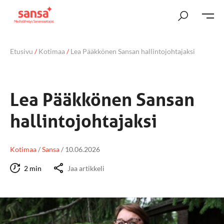
Etusivu
/
Kotimaa
/
Lea Pääkkönen Sansan hallintojohtajaksi
Lea Pääkkönen Sansan
hallintojohtajaksi
Kotimaa
/
Sansa
/
10.06.2026
2 min
Jaa artikkeli