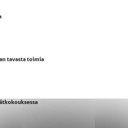
a
san tavasta toimia
evätkokouksessa