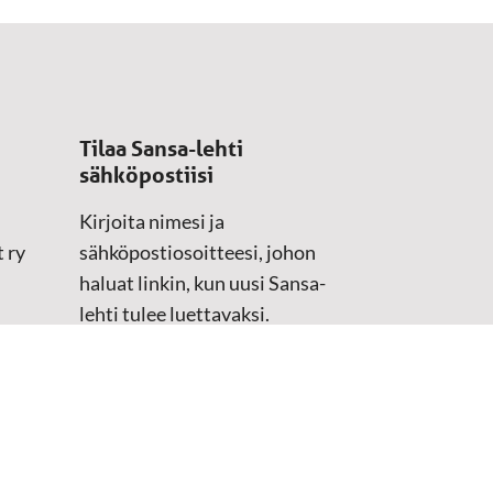
Tilaa Sansa-lehti
sähköpostiisi
Kirjoita nimesi ja
 ry
sähköpostiosoitteesi, johon
haluat linkin, kun uusi Sansa-
lehti tulee luettavaksi.
Tilaustiedot kirjataan
asiakasteristeriimme.
Sähköposti
(Pakollinen)