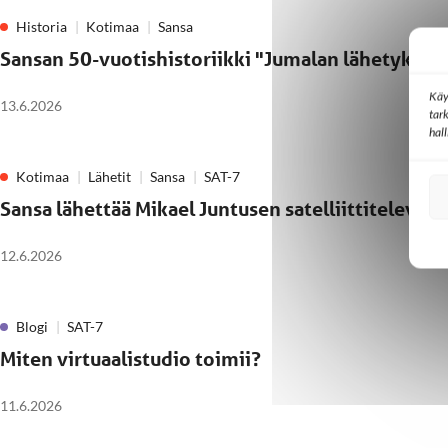
Historia
Kotimaa
Sansa
Sansan 50-vuotishistoriikki "Jumalan lähetyksen v
Käy
13.6.2026
tar
hal
Kotimaa
Lähetit
Sansa
SAT-7
Sansa lähettää Mikael Juntusen satelliittitelevis
12.6.2026
Blogi
SAT-7
Miten virtuaalistudio toimii?
11.6.2026