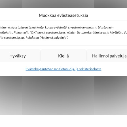
Muokkaa evästeasetuksia
irrassa" on vahva tarina uskosta ja kasvusta
tämme sivustolla eri tekniikoita, kuten evästeitä, sivuston toiminnan ja tilastoinnin
koituksiin. Painamalla ”OK” annat suostumuksesi näiden tietojen keräämiseen ja käyttöön. Vo
lita suostumuksiasi kohdassa ”Hallinnoi palveluja”.
Hyväksy
Kiellä
Hallinnoi palveluja
io SAT-7:n työhön
Evästekäytäntö
Sansan tietosuoja- ja rekisteriseloste