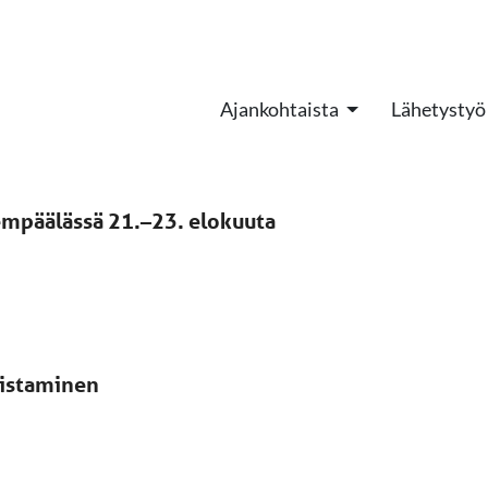
Ajankohtaista
Lähetystyö
Lempäälässä 21.–23. elokuuta
listaminen