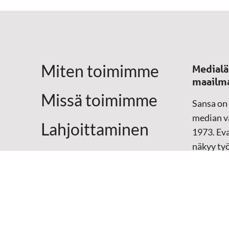
Miten toimimme
Medialä
maailm
Missä toimimme
Sansa on
median vä
Lahjoittaminen
1973. Eva
näkyy ty
Yhteystiedot
televisio
sosiaali
maailma
hänen oma
arjen kesk