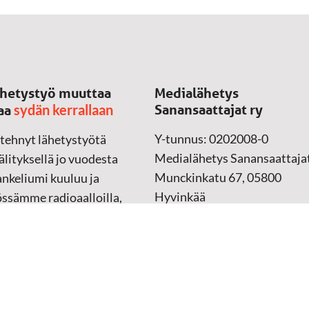
hetystyö muuttaa
Medialähetys
sydän kerrallaan
Sanansaattajat ry
aa
Y-tunnus: 0202008-0
 tehnyt lähetystyötä
Medialähetys Sanansaattajat
lityksellä jo vuodesta
Munckinkatu 67, 05800
nkeliumi kuuluu ja
Hyvinkää
össämme radioaalloilla,
ssa, verkossa ja
➔
Yhteydenottolomake
sessa mediassa ympäri
n. Kohtaamme ihmisen
Lahjoitustili:
lla kielellään, aidosti
FI37 5062 0320 0320 18
ellä.
Keräyslupa:
Manner-Suomi