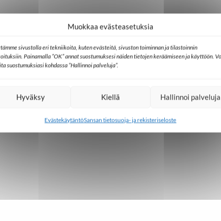
Muokkaa evästeasetuksia
irrassa" on vahva tarina uskosta ja kasvusta
tämme sivustolla eri tekniikoita, kuten evästeitä, sivuston toiminnan ja tilastoinnin
koituksiin. Painamalla ”OK” annat suostumuksesi näiden tietojen keräämiseen ja käyttöön. Vo
lita suostumuksiasi kohdassa ”Hallinnoi palveluja”.
Hyväksy
Kiellä
Hallinnoi palveluja
io SAT-7:n työhön
Evästekäytäntö
Sansan tietosuoja- ja rekisteriseloste