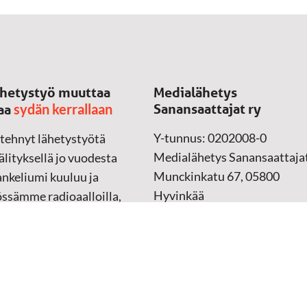
hetystyö muuttaa
Medialähetys
sydän kerrallaan
Sanansaattajat ry
aa
Y-tunnus: 0202008-0
 tehnyt lähetystyötä
Medialähetys Sanansaattajat
lityksellä jo vuodesta
Munckinkatu 67, 05800
nkeliumi kuuluu ja
Hyvinkää
össämme radioaalloilla,
ssa, verkossa ja
➔
Yhteydenottolomake
sessa mediassa ympäri
n. Kohtaamme ihmisen
Lahjoitustili:
lla kielellään, aidosti
FI37 5062 0320 0320 18
ellä.
Keräyslupa:
Manner-Suomi