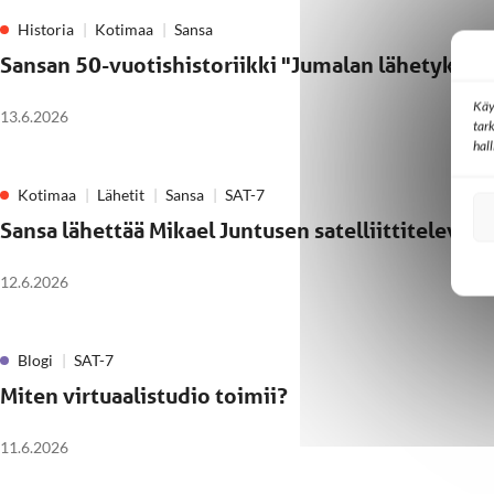
Historia
Kotimaa
Sansa
Sansan 50-vuotishistoriikki "Jumalan lähetyksen v
Käy
13.6.2026
tar
hal
Kotimaa
Lähetit
Sansa
SAT-7
Sansa lähettää Mikael Juntusen satelliittitelevis
12.6.2026
Blogi
SAT-7
Miten virtuaalistudio toimii?
11.6.2026