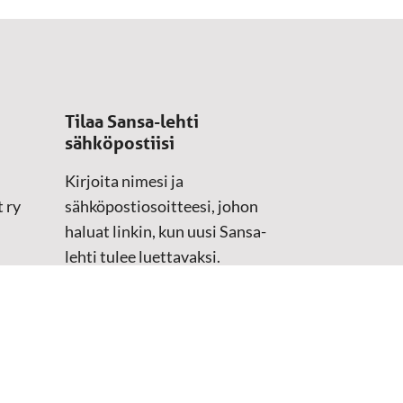
Tilaa Sansa-lehti
sähköpostiisi
Kirjoita nimesi ja
 ry
sähköpostiosoitteesi, johon
haluat linkin, kun uusi Sansa-
lehti tulee luettavaksi.
Tilaustiedot kirjataan
asiakasteristeriimme.
Sähköposti
(Pakollinen)