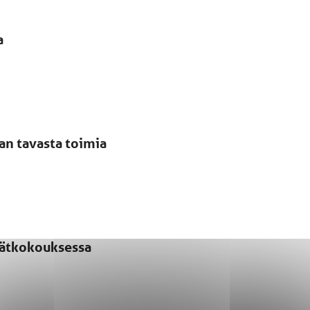
a
san tavasta toimia
evätkokouksessa