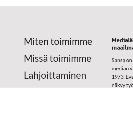
Miten toimimme
Medialä
maailm
Missä toimimme
Sansa on
median vä
Lahjoittaminen
1973. Eva
näkyy ty
Yhteystiedot
televisio
sosiaali
maailma
hänen oma
arjen kesk