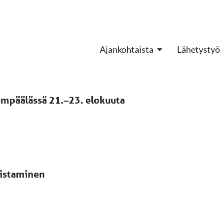
Ajankohtaista
Lähetystyö
Lempäälässä 21.–23. elokuuta
listaminen