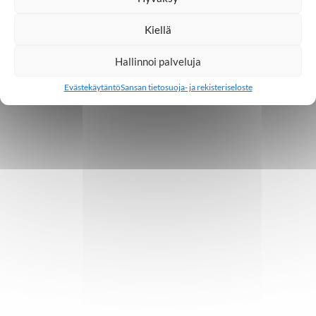
Kiellä
1
2
3
…
8
Hallinnoi palveluja
Evästekäytäntö
Sansan tietosuoja- ja rekisteriseloste