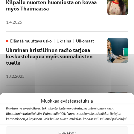
Kilpailu nuorten huomiosta on kovaa
myös Thaimaassa
1.4.2025
Elämää muuttava usko
Ukraina
Ulkomaat
Ukrainan kristillinen radio tarjoaa
keskusteluapua myös suomalaisten
tuella
13.2.2025
Mongolia
Ulkomaat
Muokkaa evästeasetuksia
Sansan tukema naistenohjelma
Käytämme sivustolla eri tekniikoita, kuten evästeitä, sivuston toiminnan ja
palkittiin Mongoliassa
tilastoinnin tarkoituksiin. Painamalla ”OK” annat suostumuksesi näiden tietojen
keräämiseen ja käyttöön. Voit hallita suostumuksiasi kohdassa ”Hallinnoi palveluja”.
7.2.2025
Hyväksy