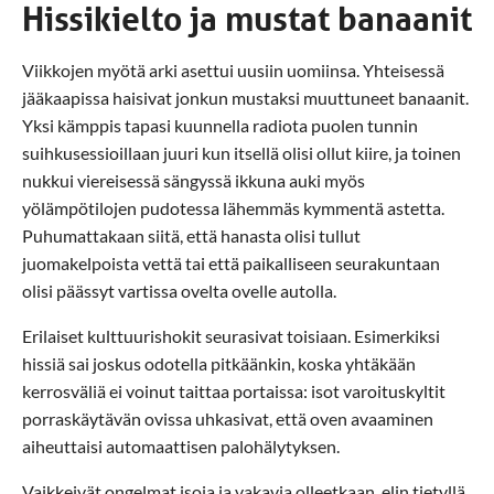
Hissikielto ja mustat banaanit
Viikkojen myötä arki asettui uusiin uomiinsa. Yhteisessä
jääkaapissa haisivat jonkun mustaksi muuttuneet banaanit.
Yksi kämppis tapasi kuunnella radiota puolen tunnin
suihkusessioillaan juuri kun itsellä olisi ollut kiire, ja toinen
nukkui viereisessä sängyssä ikkuna auki myös
yölämpötilojen pudotessa lähemmäs kymmentä astetta.
Puhumattakaan siitä, että hanasta olisi tullut
juomakelpoista vettä tai että paikalliseen seurakuntaan
olisi päässyt vartissa ovelta ovelle autolla.
Erilaiset kulttuurishokit seurasivat toisiaan. Esimerkiksi
hissiä sai joskus odotella pitkäänkin, koska yhtäkään
kerrosväliä ei voinut taittaa portaissa: isot varoituskyltit
porraskäytävän ovissa uhkasivat, että oven avaaminen
aiheuttaisi automaattisen palohälytyksen.
Vaikkeivät ongelmat isoja ja vakavia olleetkaan, elin tietyllä