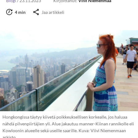
Blogi
/
23.11.2023
Kirjoittanut:
Viivi Niemenmaa
4 min
Jaa artikkeli
Hongkongissa täytyy kiivetä poikkeuksellisen korkealle, jos haluaa
nähdä pilvenpiirtäjien yli. Alue jakautuu manner-Kiinan rannikolle eli
Kowloonin alueelle sekä useille saarille. Kuva: Viivi Niemenmaan
arkisto