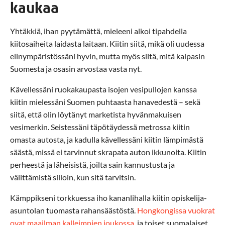
kaukaa
Yhtäkkiä, ihan pyytämättä, mieleeni alkoi tipahdella
kiitosaiheita laidasta laitaan. Kiitin siitä, mikä oli uudessa
elinympäristössäni hyvin, mutta myös siitä, mitä kaipasin
Suomesta ja osasin arvostaa vasta nyt.
Kävellessäni ruokakaupasta isojen vesipullojen kanssa
kiitin mielessäni Suomen puhtaasta hanavedestä – sekä
siitä, että olin löytänyt marketista hyvänmakuisen
vesimerkin. Seistessäni täpötäydessä metrossa kiitin
omasta autosta, ja kadulla kävellessäni kiitin lämpimästä
säästä, missä ei tarvinnut skrapata auton ikkunoita. Kiitin
perheestä ja läheisistä, joilta sain kannustusta ja
välittämistä silloin, kun sitä tarvitsin.
Kämppikseni torkkuessa iho kananlihalla kiitin opiskelija-
asuntolan tuomasta rahansäästöstä.
Hongkongissa vuokrat
ovat maailman kalleimpien joukossa
, ja toiset suomalaiset