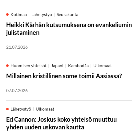
Kotimaa
Lähetystyö
Seurakunta
Heikki Kärhän kutsumuksena on evankeliumin
julistaminen
21.07.2026
Huomisen yhteisöt
Japani
Kambodža
Ulkomaat
Millainen kristillinen some toimii Aasiassa?
07.07.2026
Lähetystyö
Ulkomaat
Ed Cannon: Joskus koko yhteisö muuttuu
yhden uuden uskovan kautta