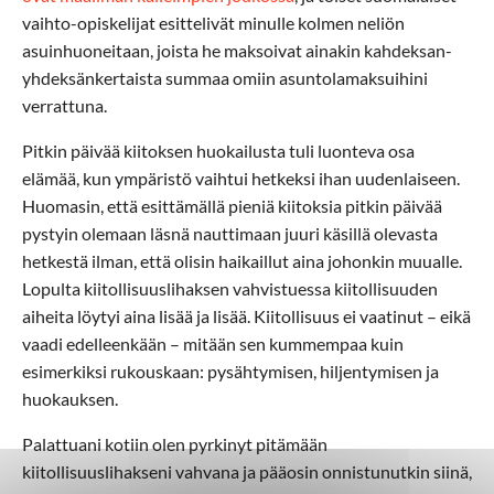
vaihto-opiskelijat esittelivät minulle kolmen neliön
asuinhuoneitaan, joista he maksoivat ainakin kahdeksan-
yhdeksänkertaista summaa omiin asuntolamaksuihini
verrattuna.
Pitkin päivää kiitoksen huokailusta tuli luonteva osa
elämää, kun ympäristö vaihtui hetkeksi ihan uudenlaiseen.
Huomasin, että esittämällä pieniä kiitoksia pitkin päivää
pystyin olemaan läsnä nauttimaan juuri käsillä olevasta
hetkestä ilman, että olisin haikaillut aina johonkin muualle.
Lopulta kiitollisuuslihaksen vahvistuessa kiitollisuuden
aiheita löytyi aina lisää ja lisää. Kiitollisuus ei vaatinut – eikä
vaadi edelleenkään – mitään sen kummempaa kuin
esimerkiksi rukouskaan: pysähtymisen, hiljentymisen ja
huokauksen.
Palattuani kotiin olen pyrkinyt pitämään
kiitollisuuslihakseni vahvana ja pääosin onnistunutkin siinä,