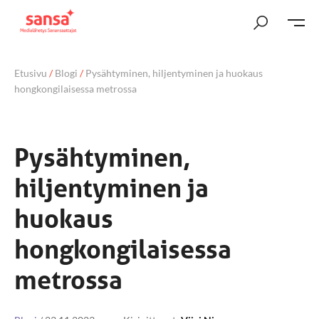
Etusivu
/
Blogi
/
Pysähtyminen, hiljentyminen ja huokaus
hongkongilaisessa metrossa
Pysähtyminen,
hiljentyminen ja
huokaus
hongkongilaisessa
metrossa