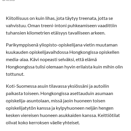
Kiitollisuus on kuin lihas, jota täytyy treenata, jotta se
vahvistuu. Oman treeni-intoni puhkeamiseen vaadittiin
tuhansien kilometrien etäisyys tavalliseen arkeen.
Parikymppisenä yliopisto-opiskelijana vietin muutaman
kuukauden opiskelijavaihdossa Hongkongissa opiskellen
media-alaa. Kävi nopeasti selväksi, että elämä
Hongkongissa tulisi olemaan hyvin erilaista kuin mihin olin
tottunut.
Koti-Suomessa asuin tilavassa yksiössäni ja autoilin
paikasta toiseen. Hongkongissa asettauduin asumaan
opiskelija-asuntolaan, missä jaoin huoneen toisen
opiskelijatytön kanssa ja kylpyhuoneen neljän hengen
kesken viereisen huoneen asukkaiden kanssa. Keittiötilat
olivat koko kerroksen väelle yhteiset.