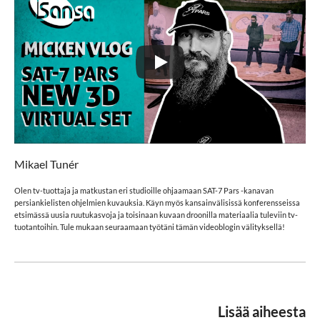
Mikael Tunér
Olen tv-tuottaja ja matkustan eri studioille ohjaamaan SAT-7 Pars -kanavan
persiankielisten ohjelmien kuvauksia. Käyn myös kansainvälisissä konferensseissa
etsimässä uusia ruutukasvoja ja toisinaan kuvaan droonilla materiaalia tuleviin tv-
tuotantoihin. Tule mukaan seuraamaan työtäni tämän videoblogin välityksellä!
Lisää aiheesta