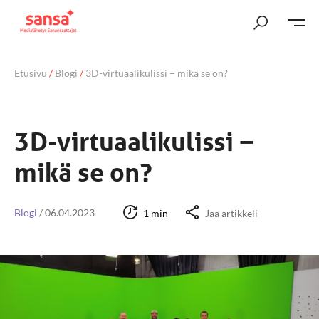
Etusivu
/
Blogi
/
3D-virtuaalikulissi − mikä se on?
3D-virtuaalikulissi −
mikä se on?
Blogi
/
06.04.2023
1 min
Jaa artikkeli