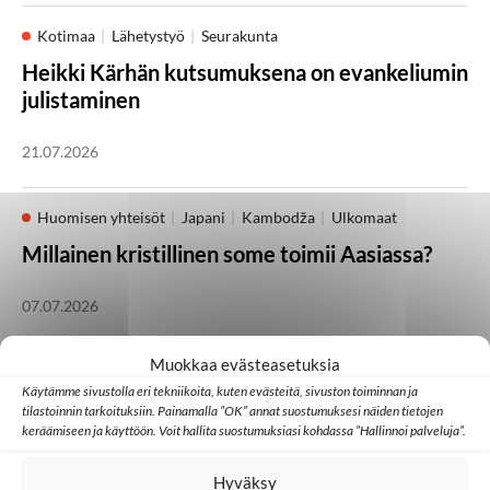
Kotimaa
Lähetystyö
Seurakunta
Heikki Kärhän kutsumuksena on evankeliumin
julistaminen
21.07.2026
Huomisen yhteisöt
Japani
Kambodža
Ulkomaat
Millainen kristillinen some toimii Aasiassa?
07.07.2026
Muokkaa evästeasetuksia
Lähetystyö
Ulkomaat
Käytämme sivustolla eri tekniikoita, kuten evästeitä, sivuston toiminnan ja
Ed Cannon: Joskus koko yhteisö muuttuu
tilastoinnin tarkoituksiin. Painamalla ”OK” annat suostumuksesi näiden tietojen
keräämiseen ja käyttöön. Voit hallita suostumuksiasi kohdassa ”Hallinnoi palveluja”.
yhden uuden uskovan kautta
Hyväksy
30.06.2026