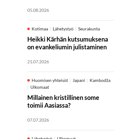
05.08.2026
Kotimaa
Lähetystyö
Seurakunta
Heikki Kärhän kutsumuksena
on evankeliumin julistaminen
21.07.2026
Huomisen yhteisöt
Japani
Kambodža
Ulkomaat
Millainen kristillinen some
toimii Aasiassa?
07.07.2026
Lähetystyö
Ulkomaat