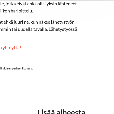
e, jotka eivät ehkä olisi yksin lähteneet.
iikon harjoittelu.
at ehkä juuri ne, kun näkee lähetystyön
mmin tai uudella tavalla. Lähetystyössä
a yhteyttä!
ilialaisen perheeni kanssa.
Lisää aiheesta