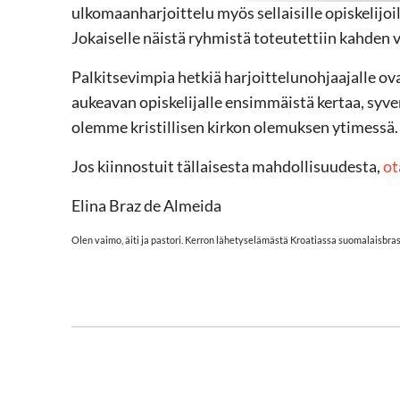
ulkomaanharjoittelu myös sellaisille opiskelijoill
Jokaiselle näistä ryhmistä toteutettiin kahden v
Palkitsevimpia hetkiä harjoittelunohjaajalle ov
aukeavan opiskelijalle ensimmäistä kertaa, syve
olemme kristillisen kirkon olemuksen ytimessä.
Jos kiinnostuit tällaisesta mahdollisuudesta,
ot
Elina Braz de Almeida
Olen vaimo, äiti ja pastori. Kerron lähetyselämästä Kroatiassa suomalaisbras