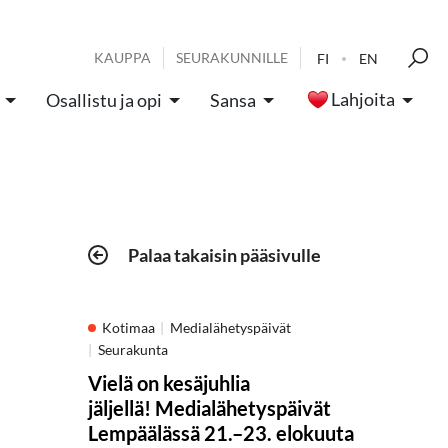
KAUPPA
SEURAKUNNILLE
FI
EN
Lahjoita
Osallistu ja opi
Sansa
Palaa takaisin pääsivulle
Kotimaa
Medialähetyspäivät
Seurakunta
Vielä on kesäjuhlia
jäljellä! Medialähetyspäivät
Lempäälässä 21.–23. elokuuta