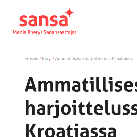
Etusivu
/
Blogi
/
Ammatillisessa harjoittelussa Kroatiassa
Ammatillise
harjoittelus
Kroatiassa