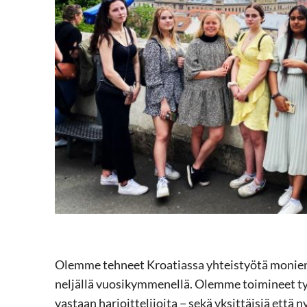
Olemme tehneet Kroatiassa yhteistyötä monien
neljällä vuosikymmenellä. Olemme toimineet t
vastaan harjoittelijoita − sekä yksittäisiä että 