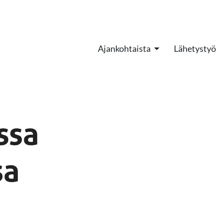
Ajankohtaista
Lähetystyö
ssa
sa