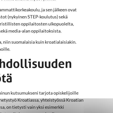
mmattikorkeakoulu, ja sen jälkeen ovat
stot (nykyinen STEP-koulutus) sekä
kristillisten oppilaitosten ulkopuolelta,
kä media-alan oppilaitoksista.
a, niin suomalaisia kuin kroatialaisiakin.
oille.
hdollisuuden
ötä
inun kutsumukseni tarjota opiskelijoille
ähetystyö Kroatiassa, yhteistyössä Kroatian
, on tietysti vain yksi esimerkki