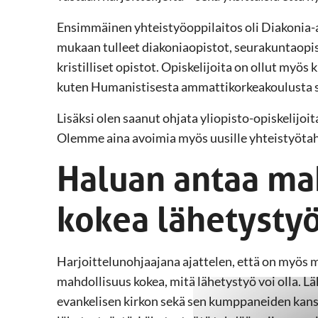
Ensimmäinen yhteistyöoppilaitos oli Diakonia-a
mukaan tulleet diakoniaopistot, seurakuntaopi
kristilliset opistot. Opiskelijoita on ollut myös 
kuten Humanistisesta ammattikorkeakoulusta se
Lisäksi olen saanut ohjata yliopisto-opiskelijoit
Olemme aina avoimia myös uusille yhteistyötah
Haluan antaa ma
kokea lähetysty
Harjoittelunohjaajana ajattelen, että on myös m
mahdollisuus kokea, mitä lähetystyö voi olla. L
evankelisen kirkon sekä sen kumppaneiden kanssa