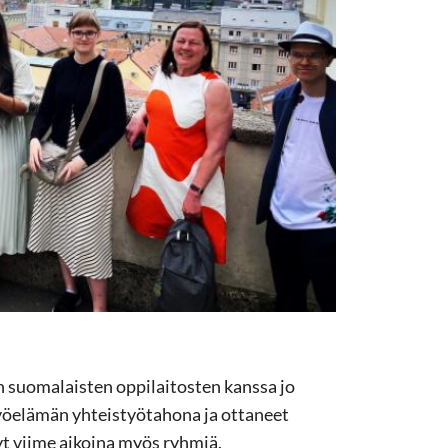
 suomalaisten oppilaitosten kanssa jo
yöelämän yhteistyötahona ja ottaneet
nyt viime aikoina myös ryhmiä.