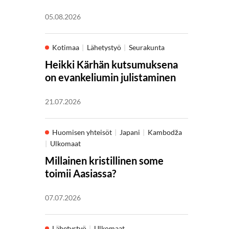
05.08.2026
Kotimaa
Lähetystyö
Seurakunta
Heikki Kärhän kutsumuksena
on evankeliumin julistaminen
21.07.2026
Huomisen yhteisöt
Japani
Kambodža
Ulkomaat
Millainen kristillinen some
toimii Aasiassa?
07.07.2026
Lähetystyö
Ulkomaat