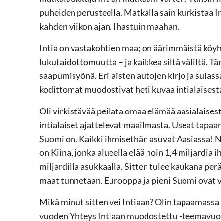
puheiden perusteella. Matkalla sain kurkistaa 
kahden viikon ajan. Ihastuin maahan.
Intia on vastakohtien maa; on äärimmäistä köyhy
lukutaidottomuutta – ja kaikkea siltä väliltä. Täm
saapumisyönä. Erilaisten autojen kirjo ja sulas
kodittomat muodostivat heti kuvaa intialaisest
Oli virkistävää peilata omaa elämää aasialaisesta 
intialaiset ajattelevat maailmasta. Useat tapaam
Suomi on. Kaikki ihmisethän asuvat Aasiassa! No
on Kiina, jonka alueella elää noin 1,4 miljardia ih
miljardilla asukkaalla. Sitten tulee kaukana pe
maat tunnetaan. Eurooppa ja pieni Suomi ovat 
Mikä minut sitten vei Intiaan? Olin tapaamassa 
vuoden Yhteys Intiaan muodostettu -teemavuott