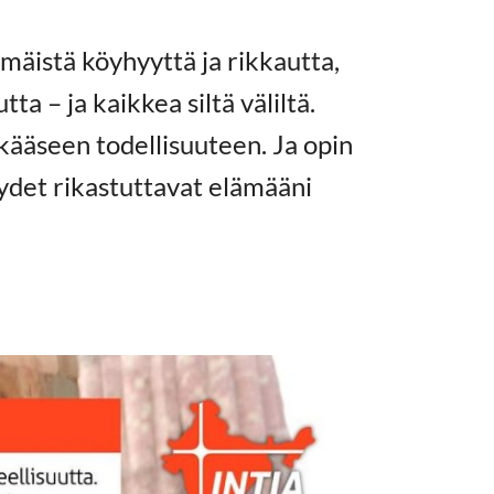
mäistä köyhyyttä ja rikkautta,
a – ja kaikkea siltä väliltä.
kkääseen todellisuuteen. Ja opin
yydet rikastuttavat elämääni