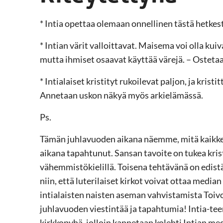
* Intia opettaa olemaan onnellinen tästä hetkest
* Intian värit valloittavat. Maisema voi olla kui
mutta ihmiset osaavat käyttää värejä. – Ostetaa
* Intialaiset kristityt rukoilevat paljon, ja kris
Annetaan uskon näkyä myös arkielämässä.
Ps.
Tämän juhlavuoden aikana näemme, mitä kaikke
aikana tapahtunut. Sansan tavoite on tukea krist
vähemmistökielillä. Toisena tehtävänä on edistä
niin, että luterilaiset kirkot voivat ottaa medi
intialaisten naisten aseman vahvistamista Toivo
juhlavuoden viestintää ja tapahtumia! Intia-te
kirkkopyhä, jolloin kannetaan kolehti Intian me