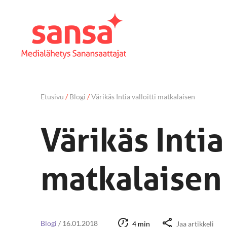
Etusivu
/
Blogi
/
Värikäs Intia valloitti matkalaisen
Värikäs Intia
matkalaisen
Blogi
/
16.01.2018
4 min
Jaa artikkeli