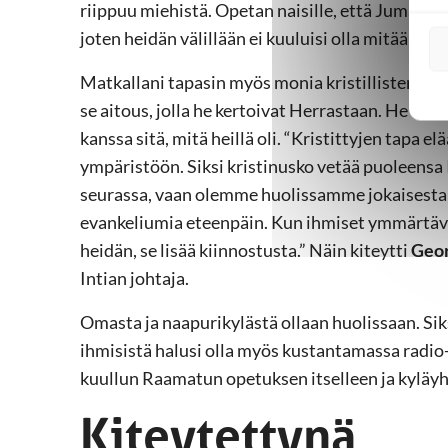
riippuu miehistä. Opetan naisille, että Jumala o
joten heidän välillään ei kuuluisi olla mitään syr
Matkallani tapasin myös monia kristillisten rad
se aitous, jolla he kertoivat Herrastaan. He oliv
kanssa sitä, mitä heillä oli. “Kristittyjen tapa 
ympäristöön. Siksi kristinusko vetää puoleens
seurassa, vaan olemme huolissamme jokaisesta
evankeliumia eteenpäin. Kun ihmiset ymmärtäv
heidän, se lisää kiinnostusta.” Näin kiteytti
Geor
Intian johtaja.
Omasta ja naapurikylästä ollaan huolissaan. Si
ihmisistä halusi olla myös kustantamassa radio-
kuullun Raamatun opetuksen itselleen ja kyläyh
Kiteytettynä