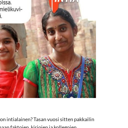
n intialainen? Tasan vuosi sitten pakkailin
an faktojen, kirjojen ja kollegojen