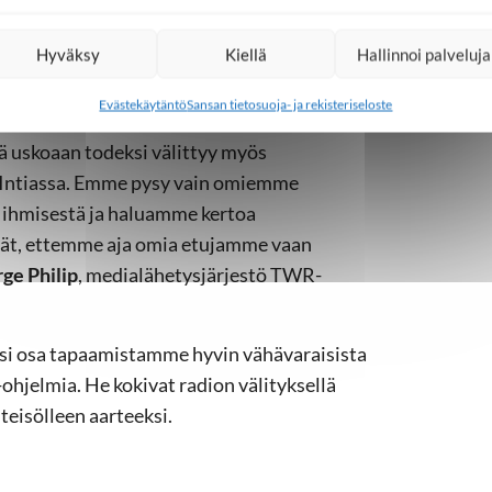
n luonut miehestä ja naisesta tasa-arvoiset,
jintää.”
Hyväksy
Kiellä
Hallinnoi palveluja
io-ohjelmien kuuntelijoita. Minut vakuutti
Evästekäytäntö
Sansan tietosuoja- ja rekisteriseloste
at sydämellisiä ja halusivat jakaa vieraitten
elää uskoaan todeksi välittyy myös
a Intiassa. Emme pysy vain omiemme
 ihmisestä ja haluamme kertoa
ät, ettemme aja omia etujamme vaan
ge Philip
, medialähetysjärjestö TWR-
ksi osa tapaamistamme hyvin vähävaraisista
ohjelmia. He kokivat radion välityksellä
teisölleen aarteeksi.