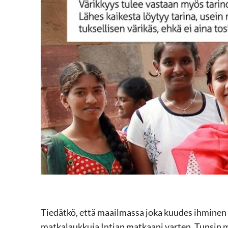
Tiedätkö, että maailmassa joka kuudes ihminen o
matkalaukkuja Intian matkaani varten. Tunsin ma