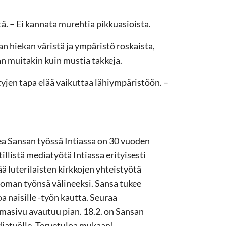
ä. – Ei kannata murehtia pikkuasioista.
van hiekan väristä ja ympäristö roskaista,
n muitakin kuin mustia takkeja.
tittyjen tapa elää vaikuttaa lähiympäristöön. –
a Sansan työssä Intiassa on 30 vuoden
illistä mediatyötä Intiassa erityisesti
ä luterilaisten kirkkojen yhteistyötä
an oman työnsä välineeksi. Sansa tukee
a naisille -työn kautta. Seuraa
emasivu avautuu pian. 18.2. on Sansan
diatyölle. Tervetuloa mukaan!