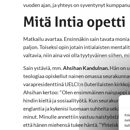
vuoden ajan, ja yhteys on syventynyt kumppanuud
Mitä Intia opetti
Matkailu avartaa. Ensinnäkin sain tavata monia 
paljon. Toiseksi opin jotain intialaisten menta
valtavia, niin aina voi olla tyytyväinen siihen, mi
Sain ystäviä, mm.
Ahsihan Kandulnan.
Hän on u
teologiaa opiskellut nainen omassa seurakunna
varapresidenttinä UELCI:n (luterilaisten kirkko
Ahsihan kertoo: “Olen ensimmäinen naispappi
hindin kieltä ja sosiaalityötä. Kun seurakunnassa
englantia ja kykenisi luomaan suhteita sekä kansa
Käy
minut. Minulle annettiin vastuu naistyöstä seur
tar
että hänen miehensä tukee häntä. “Yhteiskuntam
hal