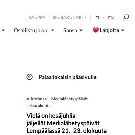
KAUPPA
SEURAKUNNILLE
FI
EN
Lahjoita
Osallistu ja opi
Sansa
Palaa takaisin pääsivulle
Kotimaa
Medialähetyspäivät
Seurakunta
Vielä on kesäjuhlia
jäljellä! Medialähetyspäivät
Lempäälässä 21.–23. elokuuta