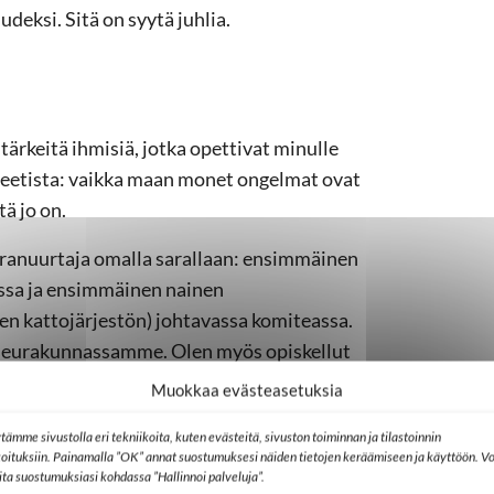
eksi. Sitä on syytä juhlia.
tärkeitä ihmisiä, jotka opettivat minulle
liteetista: vaikka maan monet ongelmat ovat
tä jo on.
ranuurtaja omalla sarallaan: ensimmäinen
ssa ja ensimmäinen nainen
jen kattojärjestön) johtavassa komiteassa.
 seurakunnassamme. Olen myös opiskellut
 tarvittiin pätevä henkilö, joka puhuisi
Muokkaa evästeasetuksia
llisesti että kansainvälisesti, he valitsivat
tämme sivustolla eri tekniikoita, kuten evästeitä, sivuston toiminnan ja tilastoinnin
akunnassa.” Hän on kiitollinen myös siitä,
koituksiin. Painamalla ”OK” annat suostumuksesi näiden tietojen keräämiseen ja käyttöön. Vo
me on patriarkaalinen, ja kaikki täällä
lita suostumuksiasi kohdassa ”Hallinnoi palveluja”.