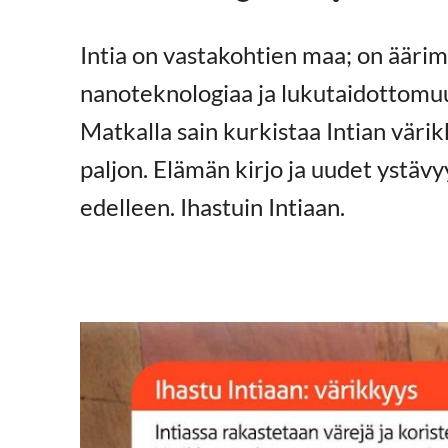
Intia on vastakohtien maa; on äärim
nanoteknologiaa ja lukutaidottomuutt
Matkalla sain kurkistaa Intian väri
paljon. Elämän kirjo ja uudet ystäv
edelleen. Ihastuin Intiaan.