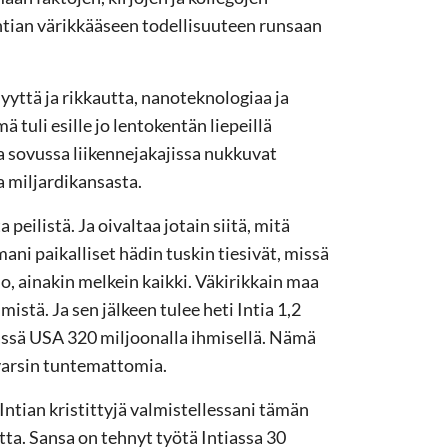
Intian värikkääseen todellisuuteen runsaan
yttä ja rikkautta, nanoteknologiaa ja
ä tuli esille jo lentokentän liepeillä
sa sovussa liikennejakajissa nukkuvat
a miljardikansasta.
peilistä. Ja oivaltaa jotain siitä, mitä
ani paikalliset hädin tuskin tiesivät, missä
, ainakin melkein kaikki. Väkirikkain maa
mistä. Ja sen jälkeen tulee heti Intia 1,2
rässä USA 320 miljoonalla ihmisellä. Nämä
varsin tuntemattomia.
Intian kristittyjä valmistellessani tämän
a. Sansa on tehnyt työtä Intiassa 30