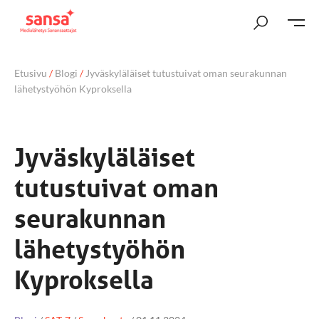
Etusivu
/
Blogi
/
Jyväskyläläiset tutustuivat oman seurakunnan
lähetystyöhön Kyproksella
Jyväskyläläiset
tutustuivat oman
seurakunnan
lähetystyöhön
Kyproksella