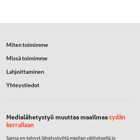
Miten toimimme
Missä toimimme
Lahjoittaminen
Yhteystiedot
sydän
Medialähetystyö muuttaa maailmaa
kerrallaan
Sansa on tehnyt lähetystyötä median välityksellä jo