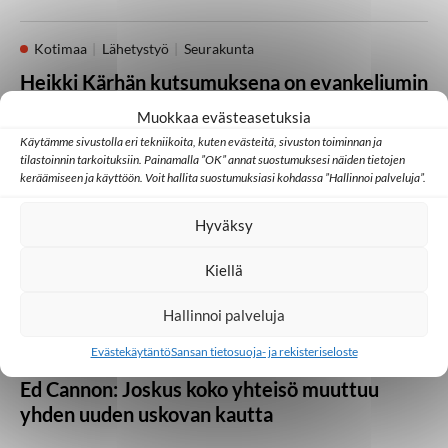
Kotimaa
Lähetystyö
Seurakunta
Heikki Kärhän kutsumuksena on evankeliumin
julistaminen
Muokkaa evästeasetuksia
Käytämme sivustolla eri tekniikoita, kuten evästeitä, sivuston toiminnan ja
21.07.2026
tilastoinnin tarkoituksiin. Painamalla ”OK” annat suostumuksesi näiden tietojen
keräämiseen ja käyttöön. Voit hallita suostumuksiasi kohdassa ”Hallinnoi palveluja”.
Huomisen yhteisöt
Japani
Kambodža
Ulkomaat
Hyväksy
Millainen kristillinen some toimii Aasiassa?
Kiellä
07.07.2026
Hallinnoi palveluja
Evästekäytäntö
Sansan tietosuoja- ja rekisteriseloste
Lähetystyö
Ulkomaat
Ed Cannon: Joskus koko yhteisö muuttuu
yhden uuden uskovan kautta