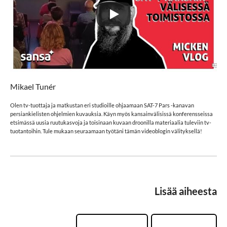
Mikael Tunér
Olen tv-tuottaja ja matkustan eri studioille ohjaamaan SAT-7 Pars -kanavan
persiankielisten ohjelmien kuvauksia. Käyn myös kansainvälisissä konferensseissa
etsimässä uusia ruutukasvoja ja toisinaan kuvaan droonilla materiaalia tuleviin tv-
tuotantoihin. Tule mukaan seuraamaan työtäni tämän videoblogin välityksellä!
Lisää aiheesta