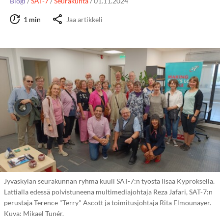
Blogi
/
SAT-7
/
Seurakunta
/
01.11.2024
1 min
Jaa artikkeli
Jyväskylän seurakunnan ryhmä kuuli SAT-7:n työstä lisää Kyproksella.
Lattialla edessä polvistuneena multimediajohtaja Reza Jafari, SAT-7:n
perustaja Terence "Terry" Ascott ja toimitusjohtaja Rita Elmounayer.
Kuva: Mikael Tunér.