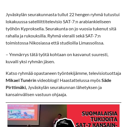
Jyväskylän seurakunnasta tullut 22 hengen ryhmä tutustui
lokakuussa satelliittitelevisio SAT-7:n arabiankieliseen
työhön Kyproksella. Seurakunta on jo vuosia tukenut sitä
rahalla ja rukouksilla. Ryhmä vieraili sekä SAT-7:n
toimistossa Nikosiassa että studioilla Limassolissa.
– Ymmärrys tätä työtä kohtaan on kasvanut suuresti,
kuvaili yksi ryhmän jäsen.
Katso ryhmää opastaneen työntekijämme, televisiotuottaja
Mikael Tunérin
videoblogi! Haastattelussa myös
Säde
Pirttimäki,
Jyväskylän seurakunnan lähetyksen ja
kansainvälisen vastuun ohjaaja.