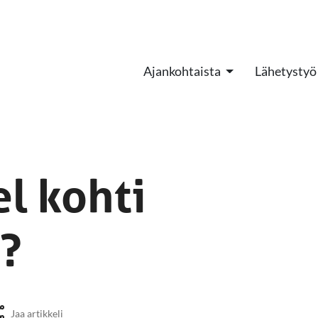
Ajankohtaista
Lähetystyö
el kohti
a?
Jaa artikkeli