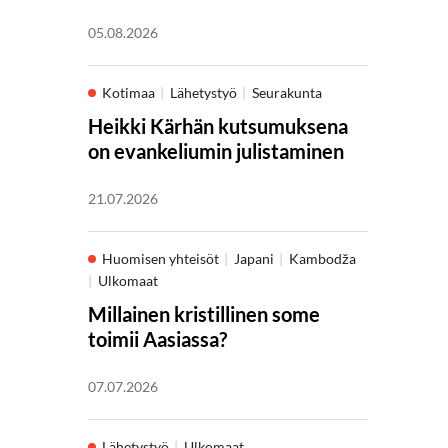
05.08.2026
Kotimaa
Lähetystyö
Seurakunta
Heikki Kärhän kutsumuksena
on evankeliumin julistaminen
21.07.2026
Huomisen yhteisöt
Japani
Kambodža
Ulkomaat
Millainen kristillinen some
toimii Aasiassa?
07.07.2026
Lähetystyö
Ulkomaat