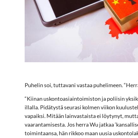
Puhelin soi, tuttavani vastaa puhelimeen. “Her
“Kiinan uskontoasiaintoimiston ja poliisin yksik
illalla. Pidätystä seurasi kolmen viikon kuulustel
vapaiksi. Mitään lainvastaista ei löytynyt, mutt
vaarantamisesta. Jos herra Wu jatkaa ‘kansallise
toimintaansa, hän rikkoo maan uusia uskontolak