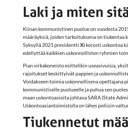
Laki ja miten sit
Kiinan kommunistinen puolue on vuodesta 2015 s
määräyksiä, joiden tarkoituksena on tiukentaa 
Syksyllä 2021 presidentti
Xi
korosti uskontoa kä
edellyttää kaikkien uskonnollisten ryhmien toim
Pian virkakoneisto esittelikin useasivuisia, yksi
rajoitukset keskittyivät pappien ja uskonnollist
Voidakseen toimia uskonnollisena opettajana pi
kommunistiselle puolueelle ja puhua sen puoles
maan uskontoasioita johtava SARA (State Admini
Uskontoasiantoimistolla on lähes poliisin valtu
Tiukennetut mää