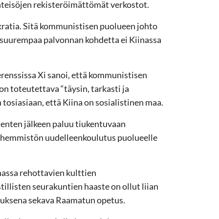
hteisöjen rekisteröimättömät verkostot.
kratia. Sitä kommunistisen puolueen johto
oa suurempaa palvonnan kohdetta ei Kiinassa
erenssissa Xi sanoi, että kommunistisen
 toteutettava “täysin, tarkasti ja
tosiasiaan, että Kiina on sosialistinen maa.
enten jälkeen paluu tiukentuvaan
vähemmistön uudelleenkoulutus puolueelle
nassa rehottavien kulttien
llisten seurakuntien haaste on ollut liian
auksena sekava Raamatun opetus.