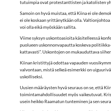
tutuimpia ovat protestanttisten ja katolisten y
Samoin on hyvä muistaa, että Kiina ei ole demo
ei ole koskaan yrittänytkään olla. Valtionjoht
voi olla eikä myöskään sallita.
Viime syksyn uskontoasioita käsitelleessä konf
puolueen uskonnonvapautta koskeva politiikka on
kattavasti”. Uskontojen on mukauduttava siihen 
Kiinan kristittyjä odottaa vapauden vuosikymm
valvontaan, mistä selkeä esimerkki on uiguuri
uskolliseksi.
Uusien määräysten hyvä seuraus on se, että Kii
toimintamahdollisuudet myös vaikeutuvat. Kristi
usein heikko Raamatun tunteminen ja sen seur