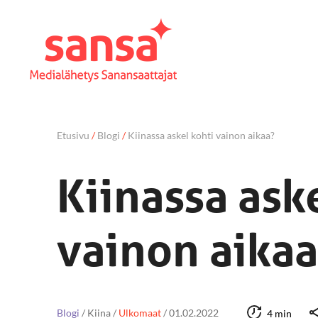
Etusivu
/
Blogi
/
Kiinassa askel kohti vainon aikaa?
Kiinassa ask
vainon aika
Blogi
/
Kiina
/
Ulkomaat
/
01.02.2022
4 min