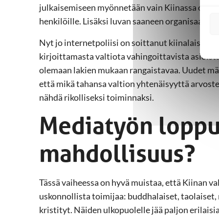
julkaisemiseen myönnetään vain Kiinassa olevill
henkilöille. Lisäksi luvan saaneen organisaatio
Nyt jo internetpoliisi on soittanut kiinalaisille
kirjoittamasta valtiota vahingoittavista asioist
olemaan lakien mukaan rangaistavaa. Uudet määr
että mikä tahansa valtion yhtenäisyyttä arvoste
nähdä rikolliseksi toiminnaksi.
Mediatyön loppu
mahdollisuus?
Tässä vaiheessa on hyvä muistaa, että Kiinan valt
uskonnollista toimijaa: buddhalaiset, taolaiset, 
kristityt. Näiden ulkopuolelle jää paljon erilaisi