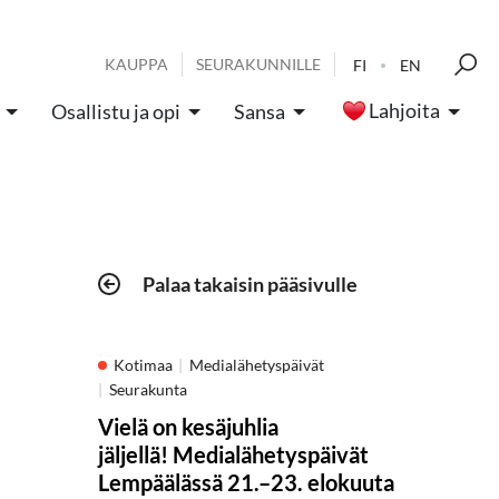
KAUPPA
SEURAKUNNILLE
FI
EN
Lahjoita
Osallistu ja opi
Sansa
Palaa takaisin pääsivulle
Kotimaa
Medialähetyspäivät
Seurakunta
Vielä on kesäjuhlia
jäljellä! Medialähetyspäivät
Lempäälässä 21.–23. elokuuta