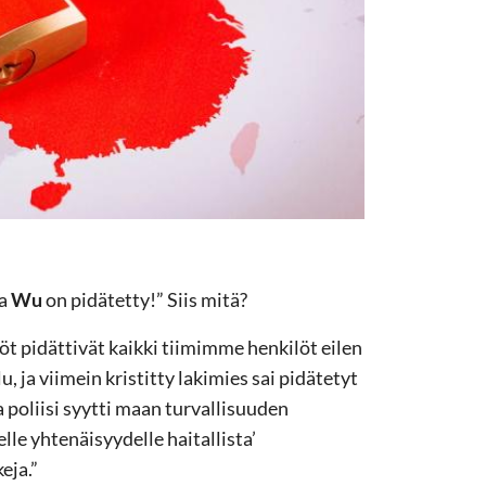
ra
Wu
on pidätetty!” Siis mitä?
öt pidättivät kaikki tiimimme henkilöt eilen
u, ja viimein kristitty lakimies sai pidätetyt
a poliisi syytti maan turvallisuuden
lle yhtenäisyydelle haitallista’
eja.”