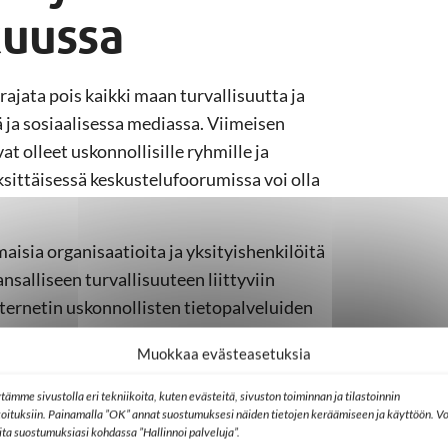
kuussa
ajata pois kaikki maan turvallisuutta ja
ä ja sosiaalisessa mediassa. Viimeisen
t olleet uskonnollisille ryhmille ja
Yksittäisessä keskustelufoorumissa voi olla
ia ​​organisaatioita ja yksityishenkilöitä
nsalliseen turvallisuuteen liittyviin
ternetin uskonnollisten tietopalveluiden
essä viiden Kiinan hallituksen osaston
Muokkaa evästeasetuksia
tämme sivustolla eri tekniikoita, kuten evästeitä, sivuston toiminnan ja tilastoinnin
 yksityishenkilöitä julkaisemasta
koituksiin. Painamalla ”OK” annat suostumuksesi näiden tietojen keräämiseen ja käyttöön. Vo
staan. Lupa tällaisen sisällön
lita suostumuksiasi kohdassa ”Hallinnoi palveluja”.