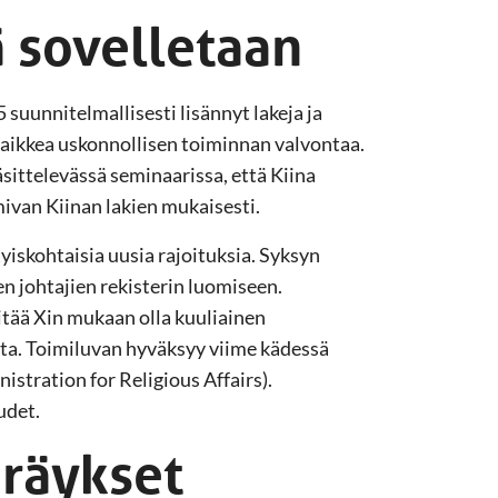
ä sovelletaan
uunnitelmallisesti lisännyt lakeja ja
kaikkea uskonnollisen toiminnan valvontaa.
sittelevässä seminaarissa, että Kiina
ivan Kiinan lakien mukaisesti.
tyiskohtaisia uusia rajoituksia. Syksyn
en johtajien rekisterin luomiseen.
tää Xin mukaan olla kuuliainen
ta. Toimiluvan hyväksyy viime kädessä
stration for Religious Affairs).
udet.
räykset