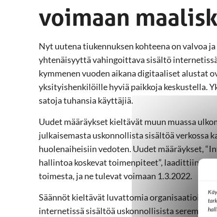
voimaan maalis
Nyt uutena tiukennuksen kohteena on valvoa ja r
yhtenäisyyttä vahingoittava sisältö internetiss
kymmenen vuoden aikana digitaaliset alustat ova
yksityishenkilöille hyviä paikkoja keskustella. 
satoja tuhansia käyttäjiä.
Uudet määräykset kieltävät muun muassa ulkomais
julkaisemasta uskonnollista sisältöä verkossa ka
huolenaiheisiin vedoten. Uudet määräykset, “In
hallintoa koskevat toimenpiteet”, laadittiin yhd
toimesta, ja ne tulevat voimaan 1.3.2022.
Käy
Säännöt kieltävät luvattomia organisaatioita ja
tar
internetissä sisältöä uskonnollisista seremonioi
hal