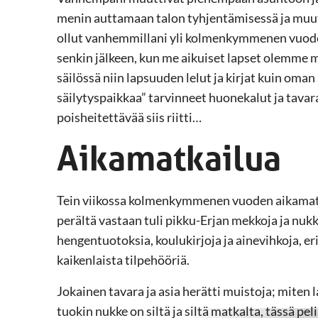
menin auttamaan talon tyhjentämisessä ja muu
ollut vanhemmillani yli kolmenkymmenen vuoden
senkin jälkeen, kun me aikuiset lapset olemme m
säilössä niin lapsuuden lelut ja kirjat kuin oma
säilytyspaikkaa” tarvinneet huonekalut ja tavara
poisheitettävää siis riitti…
Aikamatkailua
Tein viikossa kolmenkymmenen vuoden aikamatkan
perältä vastaan tuli pikku-Erjan mekkoja ja nukk
hengentuotoksia, koulukirjoja ja ainevihkoja, eril
kaikenlaista tilpehööriä.
Jokainen tavara ja asia herätti muistoja; miten l
tuokin nukke on siltä ja siltä matkalta, tässä pel