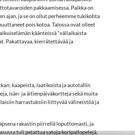
ttotavaroiden pakkaamisessa. Paikka on
 ajan, ja se on ollut perheemme tukikohta
uuttaneet pois kotoa. Talossa ovat olleet
n aikuiselämän käänteissä “väliaikaista
t. Pakattavaa, kierrätettävää ja
; kaapeista, laatikoista ja autotallin
eja, isän- ja äitienpäiväkortteja sekä muita
aisiin harrastuksiin liittyvää välineistöä ja
apsena rakastin piirrellä loputtomasti, ja
iasussa tuli pelattua satoja koripallopelejä.