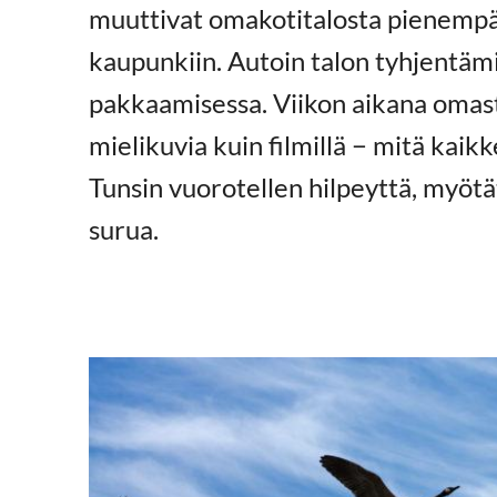
muuttivat omakotitalosta pienempä
kaupunkiin. Autoin talon tyhjentäm
pakkaamisessa. Viikon aikana omasta
mielikuvia kuin filmillä − mitä kaik
Tunsin vuorotellen hilpeyttä, myötä
surua.