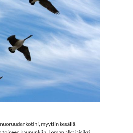
nuoruudenkotini, myytiin kesällä.
toiseen kaupunkiin. Loman alkajaisiksi