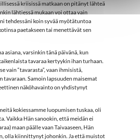
llisessä kriisissä matkaan on pitänyt lähteä
inkin lähtiessä mukaan voi ottaa vain
ni tehdessäni koin syvää myötätuntoa
 kotinsa paetakseen tai menettävät sen
a asiana, varsinkin tänä päivänä, kun
aikenlaista tavaraa kertyykin ihan turhaan.
se vain “tavarasta”, vaan ihmisistä,
iseen tavaraan. Samoin lapsuuden maisemat
kreettinen näköhavainto on yhdistynyt
eitä kokiessamme luopumisen tuskaa, oli
sta. Vaikka Hän sanookin, että meidän ei
tavaraa) maan päälle vaan Taivaaseen, Hän
, olla kiinnittynyt johonkin. Ja että muistot