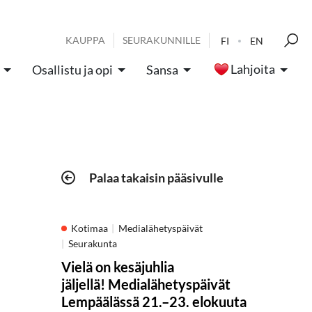
KAUPPA
SEURAKUNNILLE
FI
EN
Lahjoita
Osallistu ja opi
Sansa
Palaa takaisin pääsivulle
Kotimaa
Medialähetyspäivät
Seurakunta
Vielä on kesäjuhlia
jäljellä! Medialähetyspäivät
Lempäälässä 21.–23. elokuuta