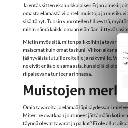
Ja entäs sitten ekaluokkalaisen Erjan ainekirjoi
omasta elämästä vilahteli muistoja ja mielikuvia
sisältänyt. Tunsin vuorotellen hilpeyttä, myötät
mihin nämä kaikki omaan elämään liittyvät asiat 
Mietin myös sitä, miten paikkoihin ja tavaraan 
maisemat kuin omat taskuni. Viikon aikana tuli 
Käy
jäähyväisiä tutuille reiteille ja näkymille. Vaikk
tar
hal
ne eivät enää ole sama asia, kun siellä ei ole “
riipaisevana tunteena rinnassa.
Muistojen merki
Omia tavaroita ja elämää läpikäydessäni mieleen
Miten he ovatkaan joutuneet jättämään kotinsa j
täynnä olevat tavarat ja paikat? Ei ole ollut aika