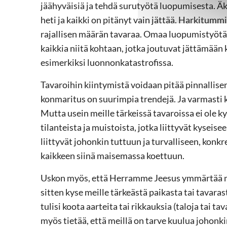
jäähyväisiä ja tehdä surutyötä luopumisesta. Äki
heti ja kaikki on pitänyt vain jättää. Harkitumm
rajallisen määrän tavaraa. Omaa luopumistyötä
kaikkia niitä kohtaan, jotka joutuvat jättämään
esimerkiksi luonnonkatastrofissa.
Tavaroihin kiintymistä voidaan pitää pinnallisen
konmaritus on suurimpia trendejä. Ja varmasti k
Mutta usein meille tärkeissä tavaroissa ei ole ky
tilanteista ja muistoista, jotka liittyvät kyse
liittyvät johonkin tuttuun ja turvalliseen, kon
kaikkeen siinä maisemassa koettuun.
Uskon myös, että Herramme Jeesus ymmärtää m
sitten kyse meille tärkeästä paikasta tai tavara
tulisi koota aarteita tai rikkauksia (taloja tai 
myös tietää, että meillä on tarve kuulua johonkin