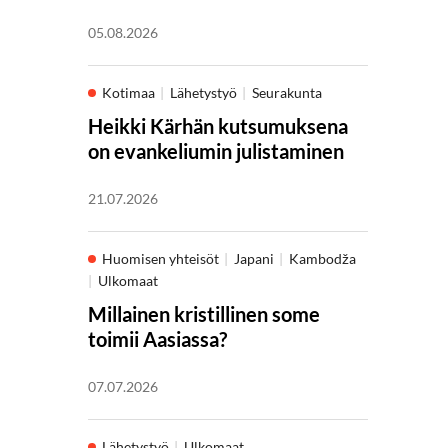
05.08.2026
Kotimaa
Lähetystyö
Seurakunta
Heikki Kärhän kutsumuksena
on evankeliumin julistaminen
21.07.2026
Huomisen yhteisöt
Japani
Kambodža
Ulkomaat
Millainen kristillinen some
toimii Aasiassa?
07.07.2026
Lähetystyö
Ulkomaat