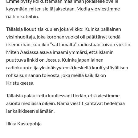
Emme pysty kolkuttamaan maailman jokaiselle ovelle
kysymään, miten siellä jaksetaan. Media vie viestimme
näihin koteihin.
Tällaisia ilouutisia kuulen joka viikko: Kuinka balilainen
yksinhuoltaja, joka koronan vuoksi oli päättänyt tehdä
itsemurhan, kuulikin “sattumalta” radiostaan toivon viestin.
Miten Aasiassa asuva imaami ymmärsi, että islamin
puuttuva linkki on Jeesus. Kuinka japanilainen
radiokuuntelija yksinäisyytensä keskellä kuuli ystävällisen
rohkaisun sanan toivosta, joka meillä kaikilla on
Kristuksessa.
Tällaisia palautteita kuullessani tiedän, että viestimme
asioita mediassa oikein. Nämä viestit kantavat hedelmää
iankaikkiseen elämään.
Ilkka Kastepohja