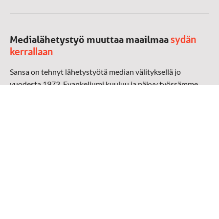
sydän
Medialähetystyö muuttaa maailmaa
kerrallaan
Sansa on tehnyt lähetystyötä median välityksellä jo
vuodesta 1973. Evankeliumi kuuluu ja näkyy työssämme
radioaalloilla, televisiossa, verkossa ja sosiaalisessa
mediassa ympäri maailman. Kohtaamme ihmisen hänen
omalla kielellään, aidosti arjen keskellä.
Mediapankki
➔
Sansan materiaali
➔
Raamattu kannesta kanteen materiaali
➔
Toivoa naisille materiaali