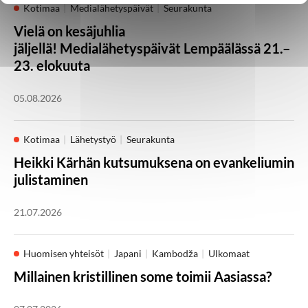
Kotimaa
Medialähetyspäivät
Seurakunta
Vielä on kesäjuhlia
jäljellä! Medialähetyspäivät Lempäälässä 21.–
23. elokuuta
05.08.2026
Kotimaa
Lähetystyö
Seurakunta
Heikki Kärhän kutsumuksena on evankeliumin
julistaminen
21.07.2026
Huomisen yhteisöt
Japani
Kambodža
Ulkomaat
Millainen kristillinen some toimii Aasiassa?