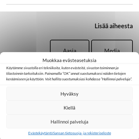
Lisää aiheesta
Aasia
Media
Muokkaa evästeasetuksia
Käytämme sivustolla eri tekniikoita, kuten evästeitä, sivuston toiminnan ja
Medialähetys
tilastoinnin tarkoituksiin. Painamalla ”OK” annat suostumuksesi näiden tietojen
keräämiseen ja käyttöön. Voit hallita suostumuksiasi kohdassa ”Hallinnoi palveluja”.
Hyväksy
Kiellä
Palaa takaisin pääsivulle
Hallinnoi palveluja
Evästekäytäntö
Sansan tietosuoja- ja rekisteriseloste