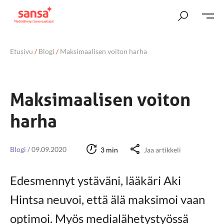
Etusivu
/
Blogi
/
Maksimaalisen voiton harha
Maksimaalisen voiton
harha
Blogi
/
09.09.2020
3 min
Jaa artikkeli
Edesmennyt ystäväni, lääkäri Aki
Hintsa neuvoi, että älä maksimoi vaan
optimoi. Myös medialähetystyössä