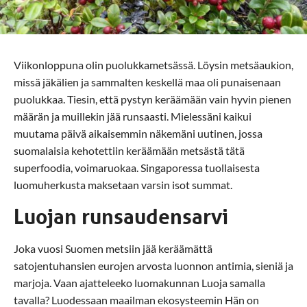
Viikonloppuna olin puolukkametsässä. Löysin metsäaukion,
missä jäkälien ja sammalten keskellä maa oli punaisenaan
puolukkaa. Tiesin, että pystyn keräämään vain hyvin pienen
määrän ja muillekin jää runsaasti. Mielessäni kaikui
muutama päivä aikaisemmin näkemäni uutinen, jossa
suomalaisia kehotettiin keräämään metsästä tätä
superfoodia, voimaruokaa. Singaporessa tuollaisesta
luomuherkusta maksetaan varsin isot summat.
Luojan runsaudensarvi
Joka vuosi Suomen metsiin jää keräämättä
satojentuhansien eurojen arvosta luonnon antimia, sieniä ja
marjoja. Vaan ajatteleeko luomakunnan Luoja samalla
tavalla? Luodessaan maailman ekosysteemin Hän on