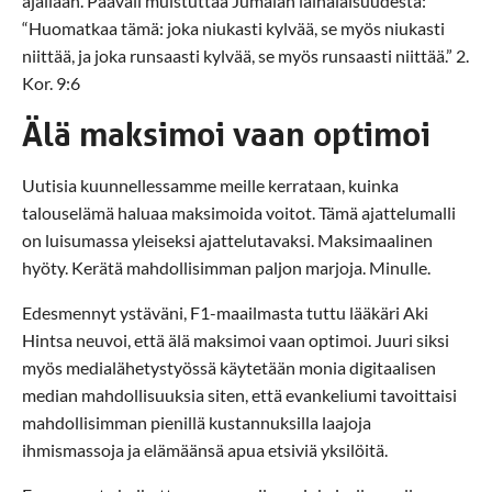
ajallaan. Paavali muistuttaa Jumalan lainalaisuudesta:
“Huomatkaa tämä: joka niukasti kylvää, se myös niukasti
niittää, ja joka runsaasti kylvää, se myös runsaasti niittää.” 2.
Kor. 9:6
Älä maksimoi vaan optimoi
Uutisia kuunnellessamme meille kerrataan, kuinka
talouselämä haluaa maksimoida voitot. Tämä ajattelumalli
on luisumassa yleiseksi ajattelutavaksi. Maksimaalinen
hyöty. Kerätä mahdollisimman paljon marjoja. Minulle.
Edesmennyt ystäväni, F1-maailmasta tuttu lääkäri Aki
Hintsa neuvoi, että älä maksimoi vaan optimoi. Juuri siksi
myös medialähetystyössä käytetään monia digitaalisen
median mahdollisuuksia siten, että evankeliumi tavoittaisi
mahdollisimman pienillä kustannuksilla laajoja
ihmismassoja ja elämäänsä apua etsiviä yksilöitä.