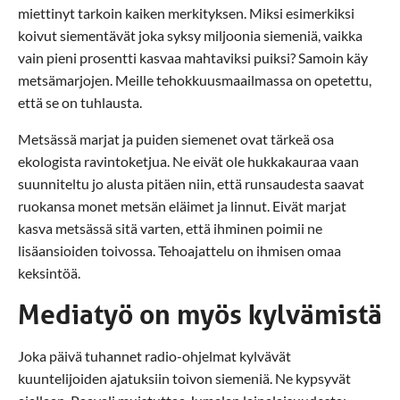
miettinyt tarkoin kaiken merkityksen. Miksi esimerkiksi
koivut siementävät joka syksy miljoonia siemeniä, vaikka
vain pieni prosentti kasvaa mahtaviksi puiksi? Samoin käy
metsämarjojen. Meille tehokkuusmaailmassa on opetettu,
että se on tuhlausta.
Metsässä marjat ja puiden siemenet ovat tärkeä osa
ekologista ravintoketjua. Ne eivät ole hukkakauraa vaan
suunniteltu jo alusta pitäen niin, että runsaudesta saavat
ruokansa monet metsän eläimet ja linnut. Eivät marjat
kasva metsässä sitä varten, että ihminen poimii ne
lisäansioiden toivossa. Tehoajattelu on ihmisen omaa
keksintöä.
Mediatyö on myös kylvämistä
Joka päivä tuhannet radio-ohjelmat kylvävät
kuuntelijoiden ajatuksiin toivon siemeniä. Ne kypsyvät