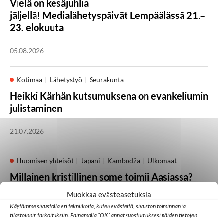
Vielä on kesäjuhlia
jäljellä! Medialähetyspäivät Lempäälässä 21.–
23. elokuuta
05.08.2026
Kotimaa
Lähetystyö
Seurakunta
Heikki Kärhän kutsumuksena on evankeliumin
julistaminen
21.07.2026
Huomisen yhteisöt
Japani
Kambodža
Ulkomaat
Millainen kristillinen some toimii Aasiassa?
Muokkaa evästeasetuksia
07.07.2026
Käytämme sivustolla eri tekniikoita, kuten evästeitä, sivuston toiminnan ja
tilastoinnin tarkoituksiin. Painamalla ”OK” annat suostumuksesi näiden tietojen