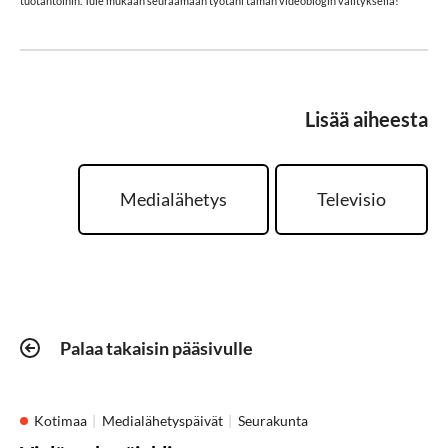
tuotantoihin. Tule mukaan seuraamaan työtäni tämän videoblogin välityksellä!
Lisää aiheesta
Medialähetys
Televisio
Palaa takaisin pääsivulle
Kotimaa
Medialähetyspäivät
Seurakunta