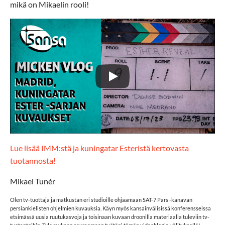
mikä on Mikaelin rooli!
Lue lisää IMM:stä ja kuningatar Esteristä kertovasta
tuotannosta!
Mikael Tunér
Olen tv-tuottaja ja matkustan eri studioille ohjaamaan SAT-7 Pars -kanavan
persiankielisten ohjelmien kuvauksia. Käyn myös kansainvälisissä konferensseissa
etsimässä uusia ruutukasvoja ja toisinaan kuvaan droonilla materiaalia tuleviin tv-