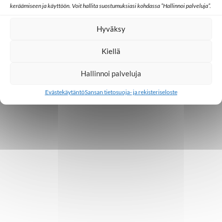
keräämiseen ja käyttöön. Voit hallita suostumuksiasi kohdassa ”Hallinnoi palveluja”.
Lähetystyö
Ulkomaat
Ed Cannon: Joskus koko yhteisö muuttuu
Hyväksy
yhden uuden uskovan kautta
Kiellä
30.06.2026
Hallinnoi palveluja
Evästekäytäntö
Sansan tietosuoja- ja rekisteriseloste