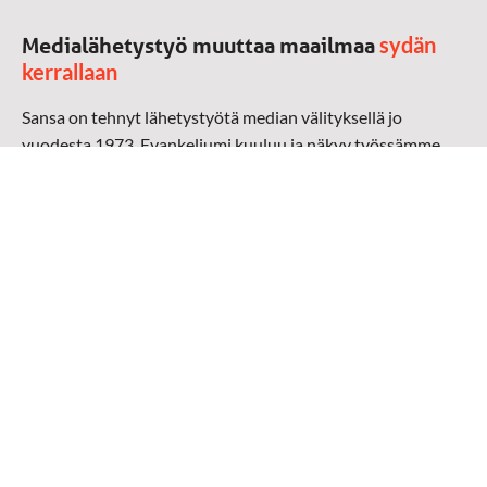
sydän
Medialähetystyö muuttaa maailmaa
kerrallaan
Sansa on tehnyt lähetystyötä median välityksellä jo
vuodesta 1973. Evankeliumi kuuluu ja näkyy työssämme
radioaalloilla, televisiossa, verkossa ja sosiaalisessa
mediassa ympäri maailman. Kohtaamme ihmisen hänen
omalla kielellään, aidosti arjen keskellä.
Mediapankki
➔
Sansan materiaali
➔
Raamattu kannesta kanteen materiaali
➔
Toivoa naisille materiaali