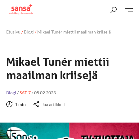
Etusivu
/
Blogi
/
Mikael Tunér miettii maailman kriisejä
Mikael Tunér miettii
maailman kriisejä
Blogi
/
SAT-7
/
08.02.2023
1 min
Jaa artikkeli