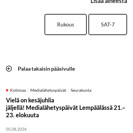
Lisää aiheesta
Rukous
SAT-7
Palaa takaisin pääsivulle
Kotimaa
Medialähetyspäivät
Seurakunta
Vielä on kesäjuhlia
jäljellä! Medialähetyspäivät Lempäälässä 21.–
23. elokuuta
05.08.2026