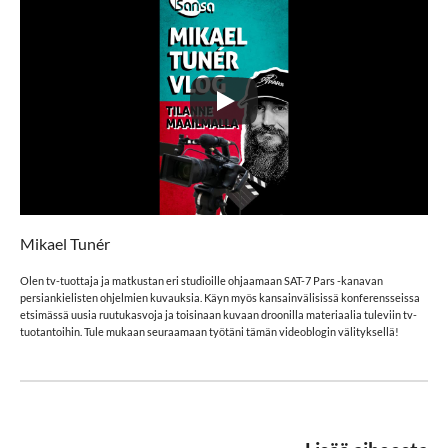
Mikael Tunér
Olen tv-tuottaja ja matkustan eri studioille ohjaamaan SAT-7 Pars -kanavan
persiankielisten ohjelmien kuvauksia. Käyn myös kansainvälisissä konferensseissa
etsimässä uusia ruutukasvoja ja toisinaan kuvaan droonilla materiaalia tuleviin tv-
tuotantoihin. Tule mukaan seuraamaan työtäni tämän videoblogin välityksellä!