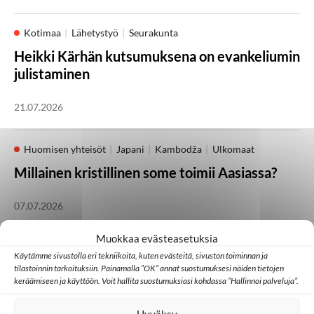
Kotimaa
Lähetystyö
Seurakunta
Heikki Kärhän kutsumuksena on evankeliumin
julistaminen
21.07.2026
Huomisen yhteisöt
Japani
Kambodža
Ulkomaat
Millainen kristillinen some toimii Aasiassa?
07.07.2026
Muokkaa evästeasetuksia
Lähetystyö
Ulkomaat
Käytämme sivustolla eri tekniikoita, kuten evästeitä, sivuston toiminnan ja
tilastoinnin tarkoituksiin. Painamalla ”OK” annat suostumuksesi näiden tietojen
Ed Cannon: Joskus koko yhteisö muuttuu
keräämiseen ja käyttöön. Voit hallita suostumuksiasi kohdassa ”Hallinnoi palveluja”.
yhden uuden uskovan kautta
Hyväksy