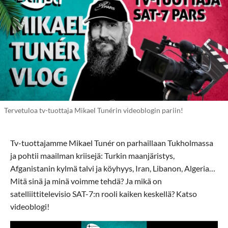
Tervetuloa tv-tuottaja Mikael Tunérin videoblogin pariin!
Tv-tuottajamme Mikael Tunér on parhaillaan Tukholmassa
ja pohtii maailman kriisejä: Turkin maanjäristys,
Afganistanin kylmä talvi ja köyhyys, Iran, Libanon, Algeria…
Mitä sinä ja minä voimme tehdä? Ja mikä on
satelliittitelevisio SAT-7:n rooli kaiken keskellä? Katso
videoblogi!